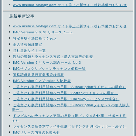
www.insilico-biology.com サイト停止と新サイト移行準備のお知らせ
最新更新記事
www.insilico-biology.com サイト停止と新サイト移行準備のお知らせ
IMC Version 9.0.70 リリースノート
特定商取引法に基づく表示
個人情報保護規定
当社運用サイト一覧
製品の種類とライセンス方式・購入方法等の比較
IMC Version 9 リリース記念セール No.3
IMCサブスクリプションライセンス価格一覧
適格請求書発行事業者登録情報
IMC Version 9 とVersion 8 比較表
ご注文から製品利用開始への手順（Subscriptionライセンスの場合）
ご注文から製品利用開始への手順（SoftKeyライセンスの場合）
ご注文から製品利用開始への手順（HardKeyライセンスの場合）
ご注文から製品利用開始への手順（Subscriptionライセンスの個人購入
場合）
ドングルへのライセンス更新の反映（旧ドングルSHK用：サポート終
了）
ライセンス更新要求ファイル生成（旧ドングルSHK用サポート終了）
IMCリリース内容のお知らせ