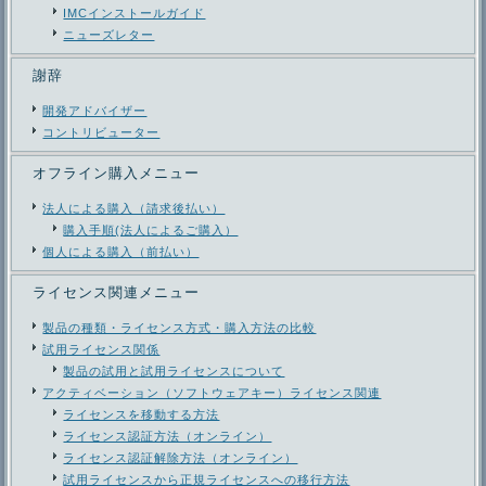
IMCインストールガイド
ニューズレター
謝辞
開発アドバイザー
コントリビューター
オフライン購入メニュー
法人による購入（請求後払い）
購入手順(法人によるご購入）
個人による購入（前払い）
ライセンス関連メニュー
製品の種類・ライセンス方式・購入方法の比較
試用ライセンス関係
製品の試用と試用ライセンスについて
アクティベーション（ソフトウェアキー）ライセンス関連
ライセンスを移動する方法
ライセンス認証方法（オンライン）
ライセンス認証解除方法（オンライン）
試用ライセンスから正規ライセンスへの移行方法