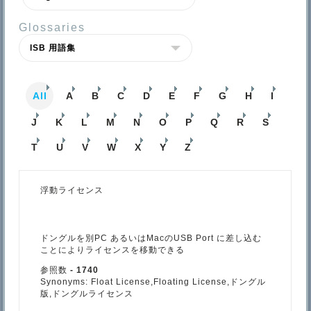
Glossaries
All
A
B
C
D
E
F
G
H
I
J
K
L
M
N
O
P
Q
R
S
T
U
V
W
X
Y
Z
浮動ライセンス
ドングルを別PC あるいはMacのUSB Port に差し込む
ことによりライセンスを移動できる
参照数
- 1740
Synonyms: Float License,Floating License,ドングル
版,ドングルライセンス