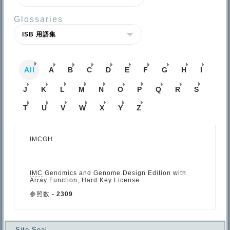
Glossaries
All
A
B
C
D
E
F
G
H
I
J
K
L
M
N
O
P
Q
R
S
T
U
V
W
X
Y
Z
IMCGH
IMC
Genomics and Genome Design Edition with
Array Function, Hard Key License
参照数
- 2309
Site Seal