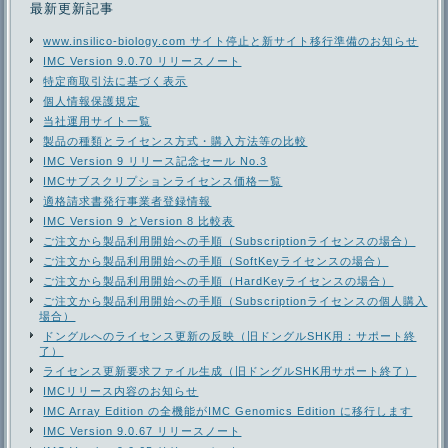
最新更新記事
www.insilico-biology.com サイト停止と新サイト移行準備のお知らせ
IMC Version 9.0.70 リリースノート
特定商取引法に基づく表示
個人情報保護規定
当社運用サイト一覧
製品の種類とライセンス方式・購入方法等の比較
IMC Version 9 リリース記念セール No.3
IMCサブスクリプションライセンス価格一覧
適格請求書発行事業者登録情報
IMC Version 9 とVersion 8 比較表
ご注文から製品利用開始への手順（Subscriptionライセンスの場合）
ご注文から製品利用開始への手順（SoftKeyライセンスの場合）
ご注文から製品利用開始への手順（HardKeyライセンスの場合）
ご注文から製品利用開始への手順（Subscriptionライセンスの個人購入
場合）
ドングルへのライセンス更新の反映（旧ドングルSHK用：サポート終
了）
ライセンス更新要求ファイル生成（旧ドングルSHK用サポート終了）
IMCリリース内容のお知らせ
IMC Array Edition の全機能がIMC Genomics Edition に移行します
IMC Version 9.0.67 リリースノート