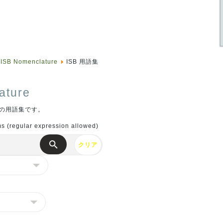
ISB Nomenclature
ISB 用語集
ature
の用語集です。
ms (regular expression allowed)