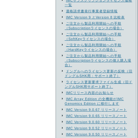
IMCサブスクリプションライセンス価格
一覧
適格請求書発行事業者登録情報
IMC Version 9 とVersion 8 比較表
ご注文から製品利用開始への手順
（Subscriptionライセンスの場合）
ご注文から製品利用開始への手順
（SoftKeyライセンスの場合）
ご注文から製品利用開始への手順
（HardKeyライセンスの場合）
ご注文から製品利用開始への手順
（Subscriptionライセンスの個人購入場
合）
ドングルへのライセンス更新の反映（旧
ドングルSHK用：サポート終了）
ライセンス更新要求ファイル生成（旧ド
ングルSHK用サポート終了）
IMCリリース内容のお知らせ
IMC Array Edition の全機能がIMC
Genomics Edition に移行します
IMC Version 9.0.67 リリースノート
IMC Version 9.0.65 リリースノート
IMC Version 9.0.60 リリースノート
IMC Version 9.0.52 リリースノート
IMC Version 9.0.50 リリースノート