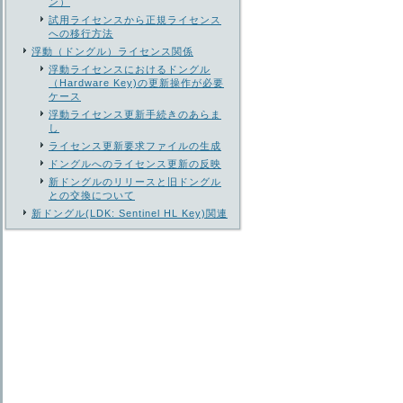
ン）
試用ライセンスから正規ライセンス
への移行方法
浮動（ドングル）ライセンス関係
浮動ライセンスにおけるドングル
（Hardware Key)の更新操作が必要
ケース
浮動ライセンス更新手続きのあらま
し
ライセンス更新要求ファイルの生成
ドングルへのライセンス更新の反映
新ドングルのリリースと旧ドングル
との交換について
新ドングル(LDK: Sentinel HL Key)関連