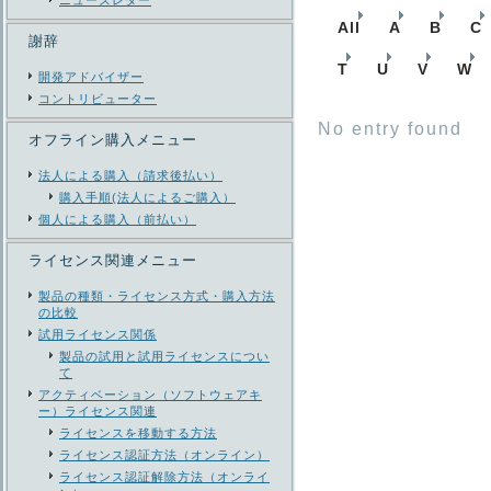
ニューズレター
All
A
B
C
謝辞
T
U
V
W
開発アドバイザー
コントリビューター
No entry found
オフライン購入メニュー
法人による購入（請求後払い）
購入手順(法人によるご購入）
個人による購入（前払い）
ライセンス関連メニュー
製品の種類・ライセンス方式・購入方法
の比較
試用ライセンス関係
製品の試用と試用ライセンスについ
て
アクティベーション（ソフトウェアキ
ー）ライセンス関連
ライセンスを移動する方法
ライセンス認証方法（オンライン）
ライセンス認証解除方法（オンライ