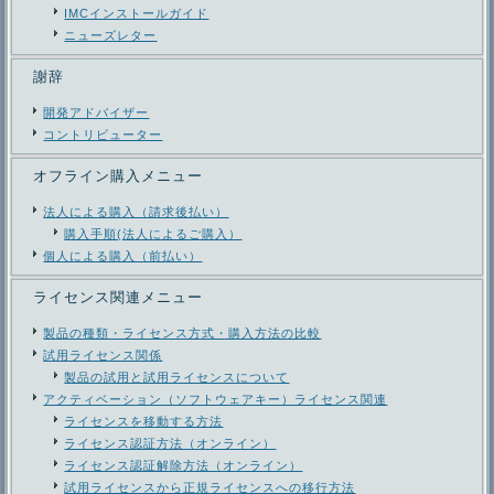
IMCインストールガイド
ニューズレター
謝辞
開発アドバイザー
コントリビューター
オフライン購入メニュー
法人による購入（請求後払い）
購入手順(法人によるご購入）
個人による購入（前払い）
ライセンス関連メニュー
製品の種類・ライセンス方式・購入方法の比較
試用ライセンス関係
製品の試用と試用ライセンスについて
アクティベーション（ソフトウェアキー）ライセンス関連
ライセンスを移動する方法
ライセンス認証方法（オンライン）
ライセンス認証解除方法（オンライン）
試用ライセンスから正規ライセンスへの移行方法