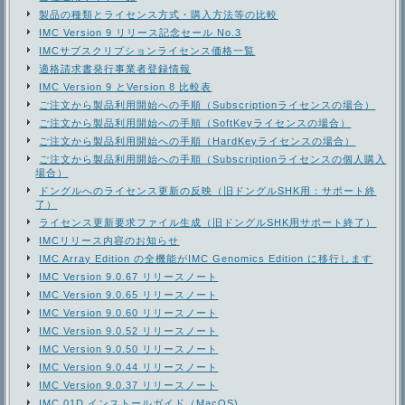
製品の種類とライセンス方式・購入方法等の比較
IMC Version 9 リリース記念セール No.3
IMCサブスクリプションライセンス価格一覧
適格請求書発行事業者登録情報
IMC Version 9 とVersion 8 比較表
ご注文から製品利用開始への手順（Subscriptionライセンスの場合）
ご注文から製品利用開始への手順（SoftKeyライセンスの場合）
ご注文から製品利用開始への手順（HardKeyライセンスの場合）
ご注文から製品利用開始への手順（Subscriptionライセンスの個人購入
場合）
ドングルへのライセンス更新の反映（旧ドングルSHK用：サポート終
了）
ライセンス更新要求ファイル生成（旧ドングルSHK用サポート終了）
IMCリリース内容のお知らせ
IMC Array Edition の全機能がIMC Genomics Edition に移行します
IMC Version 9.0.67 リリースノート
IMC Version 9.0.65 リリースノート
IMC Version 9.0.60 リリースノート
IMC Version 9.0.52 リリースノート
IMC Version 9.0.50 リリースノート
IMC Version 9.0.44 リリースノート
IMC Version 9.0.37 リリースノート
IMC 01D インストールガイド（MacOS)