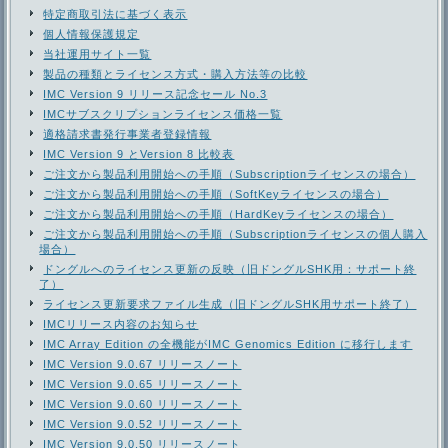
特定商取引法に基づく表示
個人情報保護規定
当社運用サイト一覧
製品の種類とライセンス方式・購入方法等の比較
IMC Version 9 リリース記念セール No.3
IMCサブスクリプションライセンス価格一覧
適格請求書発行事業者登録情報
IMC Version 9 とVersion 8 比較表
ご注文から製品利用開始への手順（Subscriptionライセンスの場合）
ご注文から製品利用開始への手順（SoftKeyライセンスの場合）
ご注文から製品利用開始への手順（HardKeyライセンスの場合）
ご注文から製品利用開始への手順（Subscriptionライセンスの個人購入
場合）
ドングルへのライセンス更新の反映（旧ドングルSHK用：サポート終
了）
ライセンス更新要求ファイル生成（旧ドングルSHK用サポート終了）
IMCリリース内容のお知らせ
IMC Array Edition の全機能がIMC Genomics Edition に移行します
IMC Version 9.0.67 リリースノート
IMC Version 9.0.65 リリースノート
IMC Version 9.0.60 リリースノート
IMC Version 9.0.52 リリースノート
IMC Version 9.0.50 リリースノート