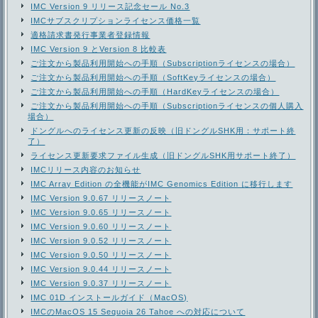
IMC Version 9 リリース記念セール No.3
IMCサブスクリプションライセンス価格一覧
適格請求書発行事業者登録情報
IMC Version 9 とVersion 8 比較表
ご注文から製品利用開始への手順（Subscriptionライセンスの場合）
ご注文から製品利用開始への手順（SoftKeyライセンスの場合）
ご注文から製品利用開始への手順（HardKeyライセンスの場合）
ご注文から製品利用開始への手順（Subscriptionライセンスの個人購入
場合）
ドングルへのライセンス更新の反映（旧ドングルSHK用：サポート終
了）
ライセンス更新要求ファイル生成（旧ドングルSHK用サポート終了）
IMCリリース内容のお知らせ
IMC Array Edition の全機能がIMC Genomics Edition に移行します
IMC Version 9.0.67 リリースノート
IMC Version 9.0.65 リリースノート
IMC Version 9.0.60 リリースノート
IMC Version 9.0.52 リリースノート
IMC Version 9.0.50 リリースノート
IMC Version 9.0.44 リリースノート
IMC Version 9.0.37 リリースノート
IMC 01D インストールガイド（MacOS)
IMCのMacOS 15 Sequoia 26 Tahoe への対応について