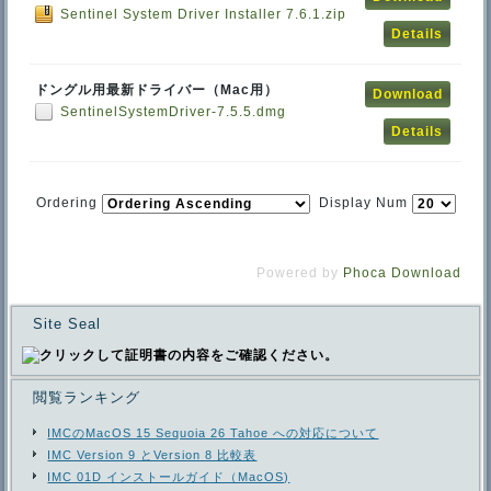
Sentinel System Driver Installer 7.6.1.zip
Details
ドングル用最新ドライバー（Mac用）
Download
SentinelSystemDriver-7.5.5.dmg
Details
Ordering
Display Num
Powered by
Phoca Download
Site Seal
閲覧ランキング
IMCのMacOS 15 Sequoia 26 Tahoe への対応について
IMC Version 9 とVersion 8 比較表
IMC 01D インストールガイド（MacOS)