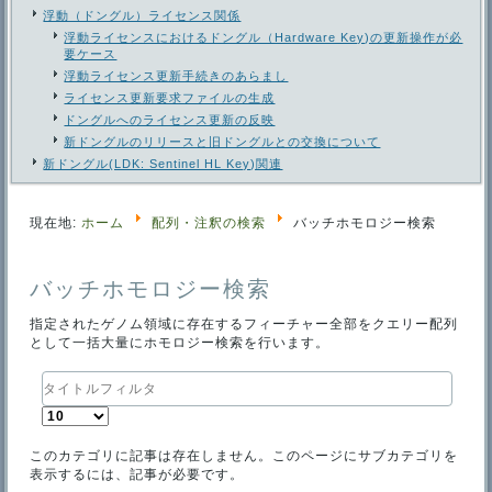
浮動（ドングル）ライセンス関係
浮動ライセンスにおけるドングル（Hardware Key)の更新操作が必
要ケース
浮動ライセンス更新手続きのあらまし
ライセンス更新要求ファイルの生成
ドングルへのライセンス更新の反映
新ドングルのリリースと旧ドングルとの交換について
新ドングル(LDK: Sentinel HL Key)関連
現在地:
ホーム
配列・注釈の検索
バッチホモロジー検索
バッチホモロジー検索
指定されたゲノム領域に存在するフィーチャー全部をクエリー配列
として一括大量にホモロジー検索を行います。
タ
イ
表
ト
示
ル
数
フ
このカテゴリに記事は存在しません。このページにサブカテゴリを
ィ
表示するには、記事が必要です。
ル