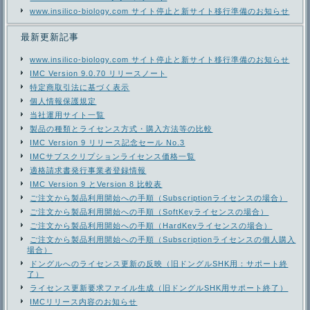
www.insilico-biology.com サイト停止と新サイト移行準備のお知らせ
最新更新記事
www.insilico-biology.com サイト停止と新サイト移行準備のお知らせ
IMC Version 9.0.70 リリースノート
特定商取引法に基づく表示
個人情報保護規定
当社運用サイト一覧
製品の種類とライセンス方式・購入方法等の比較
IMC Version 9 リリース記念セール No.3
IMCサブスクリプションライセンス価格一覧
適格請求書発行事業者登録情報
IMC Version 9 とVersion 8 比較表
ご注文から製品利用開始への手順（Subscriptionライセンスの場合）
ご注文から製品利用開始への手順（SoftKeyライセンスの場合）
ご注文から製品利用開始への手順（HardKeyライセンスの場合）
ご注文から製品利用開始への手順（Subscriptionライセンスの個人購入
場合）
ドングルへのライセンス更新の反映（旧ドングルSHK用：サポート終
了）
ライセンス更新要求ファイル生成（旧ドングルSHK用サポート終了）
IMCリリース内容のお知らせ