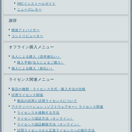
IMCインストールガイド
ニューズレター
謝辞
開発アドバイザー
コントリビューター
オフライン購入メニュー
法人による購入（請求後払い）
購入手順(法人によるご購入）
個人による購入（前払い）
ライセンス関連メニュー
製品の種類・ライセンス方式・購入方法の比較
試用ライセンス関係
製品の試用と試用ライセンスについて
アクティベーション（ソフトウェアキー）ライセンス関連
ライセンスを移動する方法
ライセンス認証方法（オンライン）
ライセンス認証解除方法（オンライン）
試用ライセンスから正規ライセンスへの移行方法