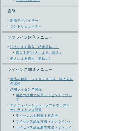
ニューズレター
謝辞
開発アドバイザー
コントリビューター
オフライン購入メニュー
法人による購入（請求後払い）
購入手順(法人によるご購入）
個人による購入（前払い）
ライセンス関連メニュー
製品の種類・ライセンス方式・購入方法
の比較
試用ライセンス関係
製品の試用と試用ライセンスについ
て
アクティベーション（ソフトウェアキ
ー）ライセンス関連
ライセンスを移動する方法
ライセンス認証方法（オンライン）
ライセンス認証解除方法（オンライ