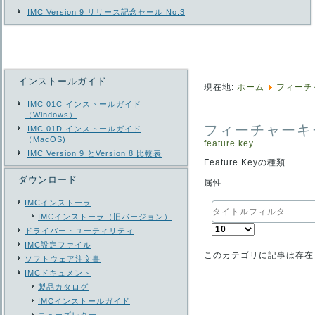
IMC Version 9 リリース記念セール No.3
インストールガイド
現在地:
ホーム
フィーチ
IMC 01C インストールガイド
（Windows）
フィーチャーキ
IMC 01D インストールガイド
（MacOS)
feature key
IMC Version 9 とVersion 8 比較表
Feature Keyの種類
ダウンロード
属性
IMCインストーラ
タ
IMCインストーラ（旧バージョン）
イ
表
ト
ドライバー・ユーティリティ
示
ル
IMC設定ファイル
数
フ
このカテゴリに記事は存在
ソフトウェア注文書
ィ
IMCドキュメント
ル
製品カタログ
タ
IMCインストールガイド