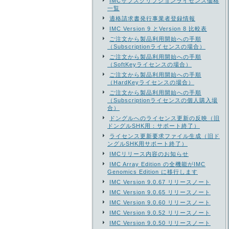
IMCサブスクリプションライセンス価格
一覧
適格請求書発行事業者登録情報
IMC Version 9 とVersion 8 比較表
ご注文から製品利用開始への手順
（Subscriptionライセンスの場合）
ご注文から製品利用開始への手順
（SoftKeyライセンスの場合）
ご注文から製品利用開始への手順
（HardKeyライセンスの場合）
ご注文から製品利用開始への手順
（Subscriptionライセンスの個人購入場
合）
ドングルへのライセンス更新の反映（旧
ドングルSHK用：サポート終了）
ライセンス更新要求ファイル生成（旧ド
ングルSHK用サポート終了）
IMCリリース内容のお知らせ
IMC Array Edition の全機能がIMC
Genomics Edition に移行します
IMC Version 9.0.67 リリースノート
IMC Version 9.0.65 リリースノート
IMC Version 9.0.60 リリースノート
IMC Version 9.0.52 リリースノート
IMC Version 9.0.50 リリースノート