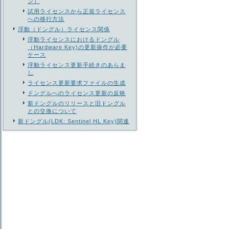
ン）
試用ライセンスから正規ライセンス
への移行方法
浮動（ドングル）ライセンス関係
浮動ライセンスにおけるドングル
（Hardware Key)の更新操作が必要
ケース
浮動ライセンス更新手続きのあらま
し
ライセンス更新要求ファイルの生成
ドングルへのライセンス更新の反映
新ドングルのリリースと旧ドングル
との交換について
新ドングル(LDK: Sentinel HL Key)関連