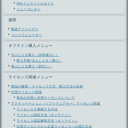
IMCインストールガイド
ニューズレター
謝辞
開発アドバイザー
コントリビューター
オフライン購入メニュー
法人による購入（請求後払い）
購入手順(法人によるご購入）
個人による購入（前払い）
ライセンス関連メニュー
製品の種類・ライセンス方式・購入方法の比較
試用ライセンス関係
製品の試用と試用ライセンスについて
アクティベーション（ソフトウェアキー）ライセンス関連
ライセンスを移動する方法
ライセンス認証方法（オンライン）
ライセンス認証解除方法（オンライン）
試用ライセンスから正規ライセンスへの移行方法