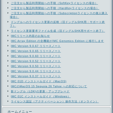
ご注文から製品利用開始への手順（SoftKeyライセンスの場合）
ご注文から製品利用開始への手順（HardKeyライセンスの場合）
ご注文から製品利用開始への手順（Subscriptionライセンスの個人購入
場合）
ドングルへのライセンス更新の反映（旧ドングルSHK用：サポート終
了）
ライセンス更新要求ファイル生成（旧ドングルSHK用サポート終了）
IMCリリース内容のお知らせ
IMC Array Edition の全機能がIMC Genomics Edition に移行します
IMC Version 9.0.67 リリースノート
IMC Version 9.0.65 リリースノート
IMC Version 9.0.60 リリースノート
IMC Version 9.0.52 リリースノート
IMC Version 9.0.50 リリースノート
IMC Version 9.0.44 リリースノート
IMC Version 9.0.37 リリースノート
IMC 01D インストールガイド（MacOS)
IMCのMacOS 15 Sequoia 26 Tahoe への対応について
新ドングル（LDK)の更新・アップグレード
IMC 01C インストールガイド（Windows）
ライセンス認証（アクティベーション）操作方法（オンライン）
ホームメニュー