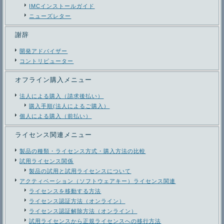
IMCインストールガイド
ニューズレター
謝辞
開発アドバイザー
コントリビューター
オフライン購入メニュー
法人による購入（請求後払い）
購入手順(法人によるご購入）
個人による購入（前払い）
ライセンス関連メニュー
製品の種類・ライセンス方式・購入方法の比較
試用ライセンス関係
製品の試用と試用ライセンスについて
アクティベーション（ソフトウェアキー）ライセンス関連
ライセンスを移動する方法
ライセンス認証方法（オンライン）
ライセンス認証解除方法（オンライン）
試用ライセンスから正規ライセンスへの移行方法