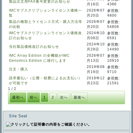
製品注文用FAX番号変更のお知らせ
月18日
4386
IMCサブスクリプションライセンス価格一
2026年07
参照数:
覧
月20日
4800
製品の種類とライセンス方式・購入方法等
2026年07
参照数:
の比較
月20日
54808
IMCサブスクリプションライセンス価格改
2024年10
参照数:
訂のお知らせ
月08日
6591
2024年10
参照数:
当社製品価格改訂のお知らせ
月29日
14490
IMC Array Edition の全機能がIMC
2026年07
参照数:
Genomics Edition に移行します
月13日
10910
2019年08
参照数:
注文・購入
月19日
9710
請求書払い（公費・校費によるお支払い）
2018年12
参照数:
が可能です
月23日
21591
1 / 2
最初へ
前へ
1
2
次へ
最後へ
Site Seal