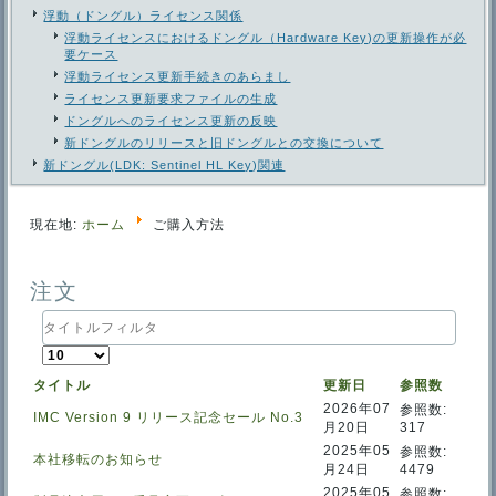
浮動（ドングル）ライセンス関係
浮動ライセンスにおけるドングル（Hardware Key)の更新操作が必
要ケース
浮動ライセンス更新手続きのあらまし
ライセンス更新要求ファイルの生成
ドングルへのライセンス更新の反映
新ドングルのリリースと旧ドングルとの交換について
新ドングル(LDK: Sentinel HL Key)関連
現在地:
ホーム
ご購入方法
注文
タ
イ
表
ト
示
ル
タイトル
更新日
参照数
数
フ
2026年07
参照数:
ィ
IMC Version 9 リリース記念セール No.3
月20日
317
ル
タ
2025年05
参照数:
本社移転のお知らせ
月24日
4479
2025年05
参照数: