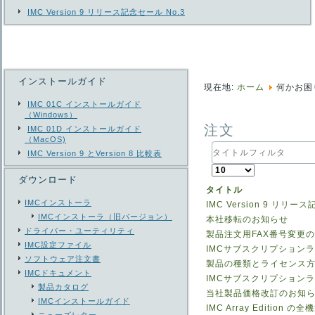
IMC Version 9 リリース記念セール No.3
インストールガイド
現在地:
ホーム
何かお困
IMC 01C インストールガイド
（Windows）
注文
IMC 01D インストールガイド
（MacOS)
タ
IMC Version 9 とVersion 8 比較表
イ
表
ト
ダウンロード
示
ル
タイトル
数
フ
IMCインストーラ
IMC Version 9 リリー
ィ
IMCインストーラ（旧バージョン）
ル
本社移転のお知らせ
タ
ドライバー・ユーティリティ
製品注文用FAX番号変更
IMC設定ファイル
IMCサブスクリプション
ソフトウェア注文書
製品の種類とライセンス
IMCドキュメント
IMCサブスクリプション
製品カタログ
当社製品価格改訂のお知
IMCインストールガイド
IMC Array Edition の