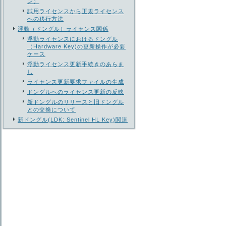
ン）
試用ライセンスから正規ライセンス
への移行方法
浮動（ドングル）ライセンス関係
浮動ライセンスにおけるドングル
（Hardware Key)の更新操作が必要
ケース
浮動ライセンス更新手続きのあらま
し
ライセンス更新要求ファイルの生成
ドングルへのライセンス更新の反映
新ドングルのリリースと旧ドングル
との交換について
新ドングル(LDK: Sentinel HL Key)関連