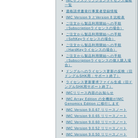
IMCサブスクリプションライセンス価格
一覧
適格請求書発行事業者登録情報
IMC Version 9 とVersion 8 比較表
ご注文から製品利用開始への手順
（Subscriptionライセンスの場合）
ご注文から製品利用開始への手順
（SoftKeyライセンスの場合）
ご注文から製品利用開始への手順
（HardKeyライセンスの場合）
ご注文から製品利用開始への手順
（Subscriptionライセンスの個人購入場
合）
ドングルへのライセンス更新の反映（旧
ドングルSHK用：サポート終了）
ライセンス更新要求ファイル生成（旧ド
ングルSHK用サポート終了）
IMCリリース内容のお知らせ
IMC Array Edition の全機能がIMC
Genomics Edition に移行します
IMC Version 9.0.67 リリースノート
IMC Version 9.0.65 リリースノート
IMC Version 9.0.60 リリースノート
IMC Version 9.0.52 リリースノート
IMC Version 9.0.50 リリースノート