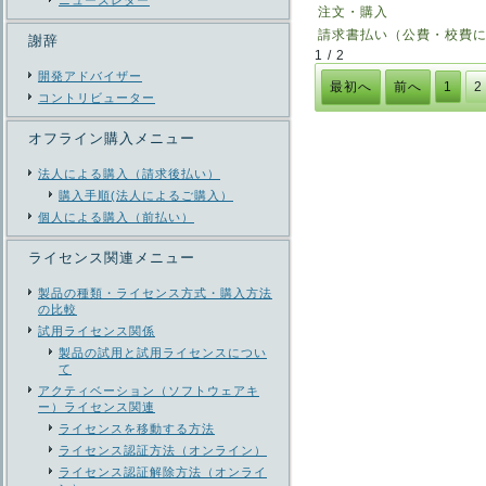
ニューズレター
注文・購入
請求書払い（公費・校費
謝辞
1 / 2
開発アドバイザー
最初へ
前へ
1
2
コントリビューター
オフライン購入メニュー
法人による購入（請求後払い）
購入手順(法人によるご購入）
個人による購入（前払い）
ライセンス関連メニュー
製品の種類・ライセンス方式・購入方法
の比較
試用ライセンス関係
製品の試用と試用ライセンスについ
て
アクティベーション（ソフトウェアキ
ー）ライセンス関連
ライセンスを移動する方法
ライセンス認証方法（オンライン）
ライセンス認証解除方法（オンライ