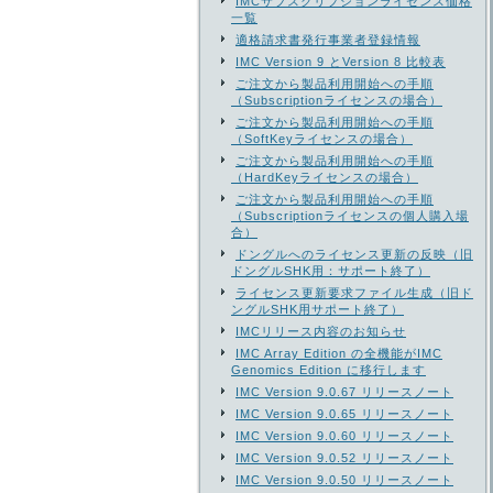
IMCサブスクリプションライセンス価格
一覧
適格請求書発行事業者登録情報
IMC Version 9 とVersion 8 比較表
ご注文から製品利用開始への手順
（Subscriptionライセンスの場合）
ご注文から製品利用開始への手順
（SoftKeyライセンスの場合）
ご注文から製品利用開始への手順
（HardKeyライセンスの場合）
ご注文から製品利用開始への手順
（Subscriptionライセンスの個人購入場
合）
ドングルへのライセンス更新の反映（旧
ドングルSHK用：サポート終了）
ライセンス更新要求ファイル生成（旧ド
ングルSHK用サポート終了）
IMCリリース内容のお知らせ
IMC Array Edition の全機能がIMC
Genomics Edition に移行します
IMC Version 9.0.67 リリースノート
IMC Version 9.0.65 リリースノート
IMC Version 9.0.60 リリースノート
IMC Version 9.0.52 リリースノート
IMC Version 9.0.50 リリースノート