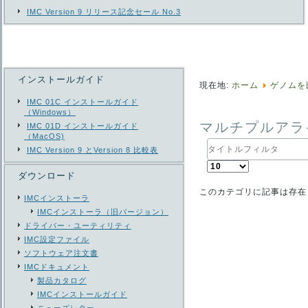
IMC Version 9 リリース記念セール No.3
インストールガイド
現在地:
ホーム
ゲノムを
IMC 01C インストールガイド
（Windows）
マルチプルアラ
IMC 01D インストールガイド
（MacOS)
タ
IMC Version 9 とVersion 8 比較表
イ
表
ト
ダウンロード
示
ル
数
フ
このカテゴリに記事は存在
IMCインストーラ
ィ
IMCインストーラ（旧バージョン）
ル
タ
ドライバー・ユーティリティ
IMC設定ファイル
ソフトウェア注文書
IMCドキュメント
製品カタログ
IMCインストールガイド