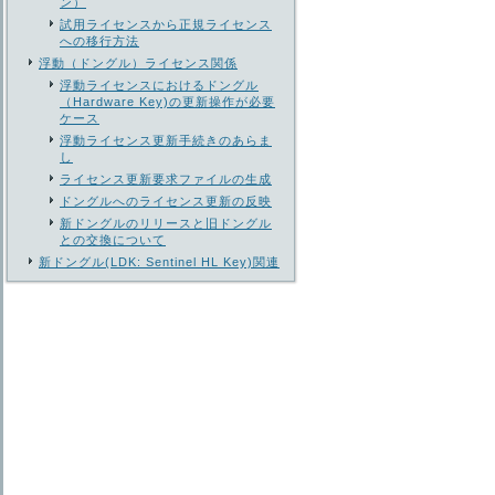
ン）
試用ライセンスから正規ライセンス
への移行方法
浮動（ドングル）ライセンス関係
浮動ライセンスにおけるドングル
（Hardware Key)の更新操作が必要
ケース
浮動ライセンス更新手続きのあらま
し
ライセンス更新要求ファイルの生成
ドングルへのライセンス更新の反映
新ドングルのリリースと旧ドングル
との交換について
新ドングル(LDK: Sentinel HL Key)関連