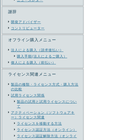
ニューズレター
謝辞
開発アドバイザー
コントリビューター
オフライン購入メニュー
法人による購入（請求後払い）
購入手順(法人によるご購入）
個人による購入（前払い）
ライセンス関連メニュー
製品の種類・ライセンス方式・購入方法
の比較
試用ライセンス関係
製品の試用と試用ライセンスについ
て
アクティベーション（ソフトウェアキ
ー）ライセンス関連
ライセンスを移動する方法
ライセンス認証方法（オンライン）
ライセンス認証解除方法（オンライ