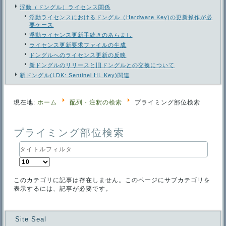
浮動（ドングル）ライセンス関係
浮動ライセンスにおけるドングル（Hardware Key)の更新操作が必
要ケース
浮動ライセンス更新手続きのあらまし
ライセンス更新要求ファイルの生成
ドングルへのライセンス更新の反映
新ドングルのリリースと旧ドングルとの交換について
新ドングル(LDK: Sentinel HL Key)関連
現在地:
ホーム
配列・注釈の検索
プライミング部位検索
プライミング部位検索
タ
イ
表
ト
示
ル
数
フ
このカテゴリに記事は存在しません。このページにサブカテゴリを
ィ
表示するには、記事が必要です。
ル
タ
Site Seal