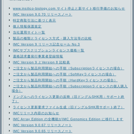
www.insilico-biology.com サイト停止と新サイト移行準備のお知らせ
IMC Version 9.0.70 リリースノート
特定商取引法に基づく表示
個人情報保護規定
当社運用サイト一覧
製品の種類とライセンス方式・購入方法等の比較
IMC Version 9 リリース記念セール No.3
IMCサブスクリプションライセンス価格一覧
適格請求書発行事業者登録情報
IMC Version 9 とVersion 8 比較表
ご注文から製品利用開始への手順（Subscriptionライセンスの場合）
ご注文から製品利用開始への手順（SoftKeyライセンスの場合）
ご注文から製品利用開始への手順（HardKeyライセンスの場合）
ご注文から製品利用開始への手順（Subscriptionライセンスの個人購入
場合）
ドングルへのライセンス更新の反映（旧ドングルSHK用：サポート終
了）
ライセンス更新要求ファイル生成（旧ドングルSHK用サポート終了）
IMCリリース内容のお知らせ
IMC Array Edition の全機能がIMC Genomics Edition に移行します
IMC Version 9.0.67 リリースノート
IMC Version 9.0.65 リリースノート