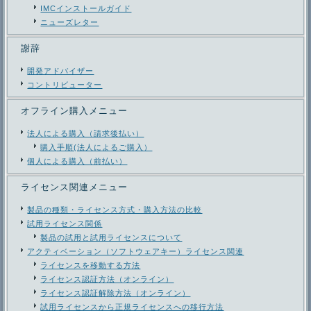
IMCインストールガイド
ニューズレター
謝辞
開発アドバイザー
コントリビューター
オフライン購入メニュー
法人による購入（請求後払い）
購入手順(法人によるご購入）
個人による購入（前払い）
ライセンス関連メニュー
製品の種類・ライセンス方式・購入方法の比較
試用ライセンス関係
製品の試用と試用ライセンスについて
アクティベーション（ソフトウェアキー）ライセンス関連
ライセンスを移動する方法
ライセンス認証方法（オンライン）
ライセンス認証解除方法（オンライン）
試用ライセンスから正規ライセンスへの移行方法