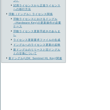
ン）
試用ライセンスから正規ライセンス
への移行方法
浮動（ドングル）ライセンス関係
浮動ライセンスにおけるドングル
（Hardware Key)の更新操作が必要
ケース
浮動ライセンス更新手続きのあらま
し
ライセンス更新要求ファイルの生成
ドングルへのライセンス更新の反映
新ドングルのリリースと旧ドングル
との交換について
新ドングル(LDK: Sentinel HL Key)関連