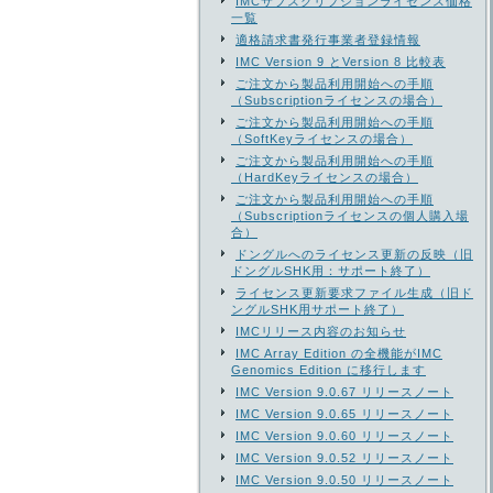
IMCサブスクリプションライセンス価格
一覧
適格請求書発行事業者登録情報
IMC Version 9 とVersion 8 比較表
ご注文から製品利用開始への手順
（Subscriptionライセンスの場合）
ご注文から製品利用開始への手順
（SoftKeyライセンスの場合）
ご注文から製品利用開始への手順
（HardKeyライセンスの場合）
ご注文から製品利用開始への手順
（Subscriptionライセンスの個人購入場
合）
ドングルへのライセンス更新の反映（旧
ドングルSHK用：サポート終了）
ライセンス更新要求ファイル生成（旧ド
ングルSHK用サポート終了）
IMCリリース内容のお知らせ
IMC Array Edition の全機能がIMC
Genomics Edition に移行します
IMC Version 9.0.67 リリースノート
IMC Version 9.0.65 リリースノート
IMC Version 9.0.60 リリースノート
IMC Version 9.0.52 リリースノート
IMC Version 9.0.50 リリースノート