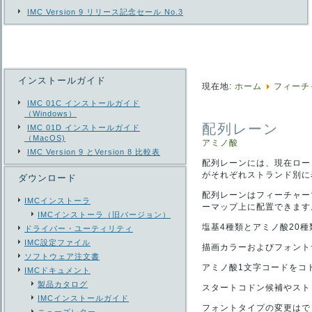
IMC Version 9 リリース記念セール No.3
インストールガイド
現在地:
ホーム
フィーチ
IMC 01C インストールガイド
（Windows）
配列レーン
IMC 01D インストールガイド
（MacOS)
アミノ酸
IMC Version 9 とVersion 8 比較表
配列レーンには、現在ロー
がそれぞれストランド別に
ダウンロード
配列レーンはフィーチャー
IMCインストーラ
ーマップ上に配置できます
IMCインストーラ（旧バージョン）
塩基4種類とアミノ酸20
ドライバー・ユーティリティ
IMC設定ファイル
描画カラーおよびフォントサ
ソフトウェア注文書
アミノ酸1文字コードをコ
IMCドキュメント
製品カタログ
スタートコドン候補やスト
IMCインストールガイド
フォントタイプの変更はで