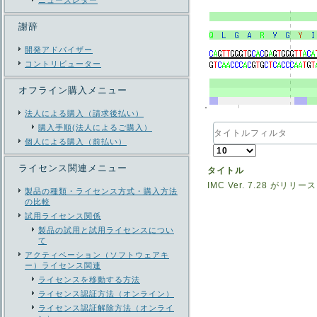
ニューズレター
謝辞
開発アドバイザー
コントリビューター
オフライン購入メニュー
法人による購入（請求後払い）
タ
購入手順(法人によるご購入）
イ
個人による購入（前払い）
表
ト
示
ル
ライセンス関連メニュー
タイトル
数
フ
IMC Ver. 7.28 がリ
ィ
製品の種類・ライセンス方式・購入方法
ル
の比較
タ
試用ライセンス関係
製品の試用と試用ライセンスについ
て
アクティベーション（ソフトウェアキ
ー）ライセンス関連
ライセンスを移動する方法
ライセンス認証方法（オンライン）
ライセンス認証解除方法（オンライ