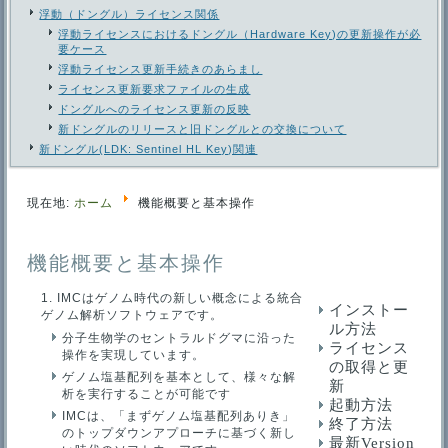
浮動（ドングル）ライセンス関係
浮動ライセンスにおけるドングル（Hardware Key)の更新操作が必
要ケース
浮動ライセンス更新手続きのあらまし
ライセンス更新要求ファイルの生成
ドングルへのライセンス更新の反映
新ドングルのリリースと旧ドングルとの交換について
新ドングル(LDK: Sentinel HL Key)関連
現在地:
ホーム
機能概要と基本操作
機能概要と基本操作
IMCはゲノム時代の新しい概念による統合
インストー
ゲノム解析ソフトウェアです。
ル方法
分子生物学のセントラルドグマに沿った
ライセンス
操作を実現しています。
の取得と更
ゲノム塩基配列を基本として、様々な解
新
析を実行することが可能です
起動方法
IMCは、「まずゲノム塩基配列ありき」
終了方法
のトップダウンアプローチに基づく新し
最新
Version