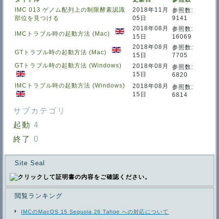
数
フ
IMC 013 ゲノム配列上の制限酵素認識
2018年11月
参照数:
ィ
部位を見つける
05日
9141
ル
タ
2018年08月
参照数:
IMCトラブル時の起動方法 (Mac)
15日
16069
2018年08月
参照数:
GTトラブル時の起動方法 (Mac)
15日
7705
GTトラブル時の起動方法 (Windows)
2018年08月
参照数:
15日
6820
IMCトラブル時の起動方法 (Windows)
2018年08月
参照数:
15日
6814
サブカテゴリ
起動
4
終了
0
Site Seal
閲覧ランキング
IMCのMacOS 15 Sequoia 26 Tahoe への対応について