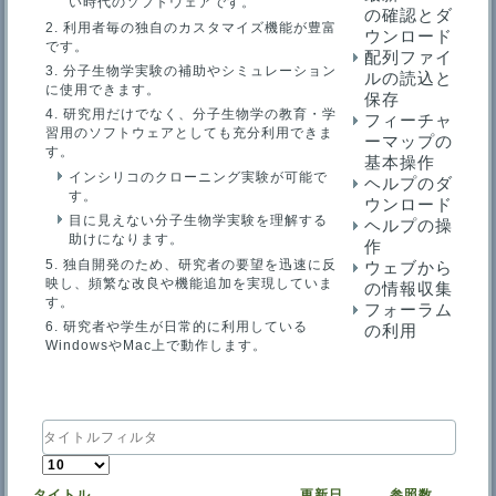
い時代のソフトウェアです。
の確認とダ
利用者毎の独自のカスタマイズ機能が豊富
ウンロード
です。
配列ファイ
分子生物学実験の補助やシミュレーション
ルの読込と
に使用できます。
保存
研究用だけでなく、分子生物学の教育・学
フィーチャ
習用のソフトウェアとしても充分利用できま
ーマップの
す。
基本操作
インシリコのクローニング実験が可能で
ヘルプのダ
す。
ウンロード
目に見えない分子生物学実験を理解する
ヘルプの操
助けになります。
作
独自開発のため、研究者の要望を迅速に反
ウェブから
映し、頻繁な改良や機能追加を実現していま
の情報収集
す。
フォーラム
研究者や学生が日常的に利用している
の利用
WindowsやMac上で動作します。
タ
イ
表
ト
示
ル
タイトル
更新日
参照数