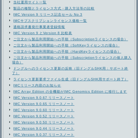
当社運用サイト一覧
製品の種類とライセンス方式・購入方法等の比較
IMC Version 9 リリース記念セール No.3
IMCサブスクリプションライセンス価格一覧
適格請求書発行事業者登録情報
IMC Version 9 とVersion 8 比較表
ご注文から製品利用開始への手順（Subscriptionライセンスの場合）
ご注文から製品利用開始への手順（SoftKeyライセンスの場合）
ご注文から製品利用開始への手順（HardKeyライセンスの場合）
ご注文から製品利用開始への手順（Subscriptionライセンスの個人購入
場合）
ドングルへのライセンス更新の反映（旧ドングルSHK用：サポート終
了）
ライセンス更新要求ファイル生成（旧ドングルSHK用サポート終了）
IMCリリース内容のお知らせ
IMC Array Edition の全機能がIMC Genomics Edition に移行します
IMC Version 9.0.67 リリースノート
IMC Version 9.0.65 リリースノート
IMC Version 9.0.60 リリースノート
IMC Version 9.0.52 リリースノート
IMC Version 9.0.50 リリースノート
IMC Version 9.0.44 リリースノート
IMC Version 9.0.37 リリースノート