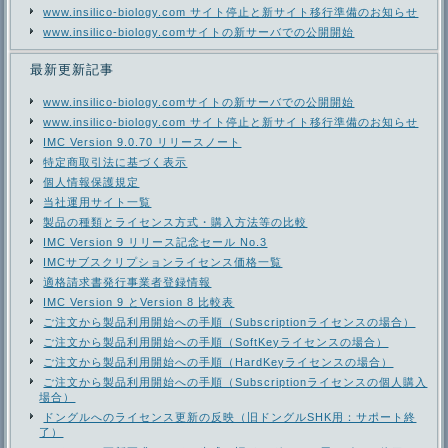
www.insilico-biology.com サイト停止と新サイト移行準備のお知らせ
www.insilico-biology.comサイトの新サーバでの公開開始
最新更新記事
www.insilico-biology.comサイトの新サーバでの公開開始
www.insilico-biology.com サイト停止と新サイト移行準備のお知らせ
IMC Version 9.0.70 リリースノート
特定商取引法に基づく表示
個人情報保護規定
当社運用サイト一覧
製品の種類とライセンス方式・購入方法等の比較
IMC Version 9 リリース記念セール No.3
IMCサブスクリプションライセンス価格一覧
適格請求書発行事業者登録情報
IMC Version 9 とVersion 8 比較表
ご注文から製品利用開始への手順（Subscriptionライセンスの場合）
ご注文から製品利用開始への手順（SoftKeyライセンスの場合）
ご注文から製品利用開始への手順（HardKeyライセンスの場合）
ご注文から製品利用開始への手順（Subscriptionライセンスの個人購入
場合）
ドングルへのライセンス更新の反映（旧ドングルSHK用：サポート終
了）