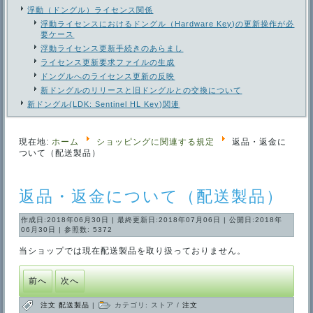
浮動（ドングル）ライセンス関係
浮動ライセンスにおけるドングル（Hardware Key)の更新操作が必
要ケース
浮動ライセンス更新手続きのあらまし
ライセンス更新要求ファイルの生成
ドングルへのライセンス更新の反映
新ドングルのリリースと旧ドングルとの交換について
新ドングル(LDK: Sentinel HL Key)関連
現在地:
ホーム
ショッピングに関連する規定
返品・返金に
ついて（配送製品）
返品・返金について（配送製品）
作成日:2018年06月30日
|
最終更新日:2018年07月06日
|
公開日:2018年
06月30日
|
参照数: 5372
当ショップでは現在配送製品を取り扱っておりません。
前へ
次へ
注文
配送製品
|
カテゴリ:
ストア
/
注文