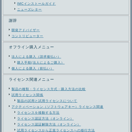
IMCインストールガイド
ニューズレター
謝辞
開発アドバイザー
コントリビューター
オフライン購入メニュー
法人による購入（請求後払い）
購入手順(法人によるご購入）
個人による購入（前払い）
ライセンス関連メニュー
製品の種類・ライセンス方式・購入方法の比較
試用ライセンス関係
製品の試用と試用ライセンスについて
アクティベーション（ソフトウェアキー）ライセンス関連
ライセンスを移動する方法
ライセンス認証方法（オンライン）
ライセンス認証解除方法（オンライン）
試用ライセンスから正規ライセンスへの移行方法