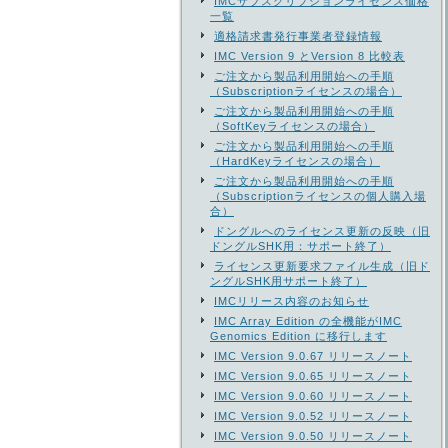
IMCサブスクリプションライセンス価格
一覧
適格請求書発行事業者登録情報
IMC Version 9 とVersion 8 比較表
ご注文から製品利用開始への手順
（Subscriptionライセンスの場合）
ご注文から製品利用開始への手順
（SoftKeyライセンスの場合）
ご注文から製品利用開始への手順
（HardKeyライセンスの場合）
ご注文から製品利用開始への手順
（Subscriptionライセンスの個人購入場
合）
ドングルへのライセンス更新の反映（旧
ドングルSHK用：サポート終了）
ライセンス更新要求ファイル生成（旧ド
ングルSHK用サポート終了）
IMCリリース内容のお知らせ
IMC Array Edition の全機能がIMC
Genomics Edition に移行します
IMC Version 9.0.67 リリースノート
IMC Version 9.0.65 リリースノート
IMC Version 9.0.60 リリースノート
IMC Version 9.0.52 リリースノート
IMC Version 9.0.50 リリースノート