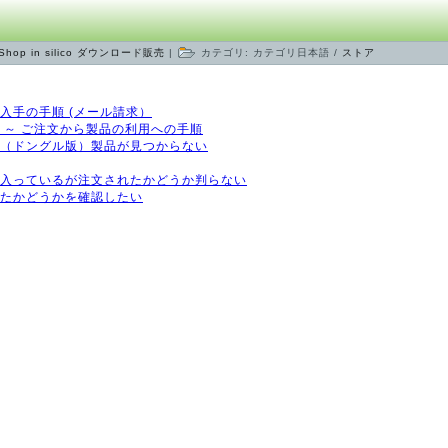
Shop in silico
ダウンロード販売
|
カテゴリ:
カテゴリ日本語
/
ストア
センス入手の手順 (メール請求）
手引き ～ ご注文から製品の利用への手順
イセンス（ドングル版）製品が見つからない
に製品が入っているが注文されたかどうか判らない
行されたかどうかを確認したい