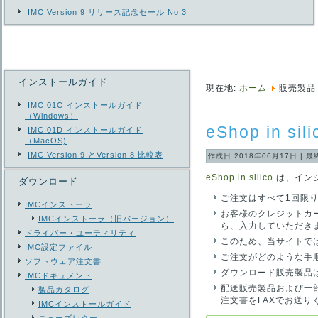
IMC Version 9 リリース記念セール No.3
インストールガイド
現在地:
ホーム
販売製品
IMC 01C インストールガイド
（Windows）
eShop in s
IMC 01D インストールガイド
（MacOS)
IMC Version 9 とVersion 8 比較表
作成日:2018年06月17日
|
最
eShop in silico
は、イン
ダウンロード
ご注文はすべて1回限
IMCインストーラ
お客様のクレジットカ
IMCインストーラ（旧バージョン）
ら、入力していただき
ドライバー・ユーティリティ
このため、当サイトで
IMC設定ファイル
ご注文がどのような手
ソフトウェア注文書
ダウンロード販売製品
IMCドキュメント
配送販売製品および一部
製品カタログ
注文書をFAXでお送り
IMCインストールガイド