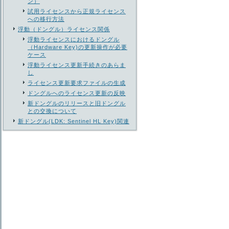
ン）
試用ライセンスから正規ライセンス
への移行方法
浮動（ドングル）ライセンス関係
浮動ライセンスにおけるドングル
（Hardware Key)の更新操作が必要
ケース
浮動ライセンス更新手続きのあらま
し
ライセンス更新要求ファイルの生成
ドングルへのライセンス更新の反映
新ドングルのリリースと旧ドングル
との交換について
新ドングル(LDK: Sentinel HL Key)関連