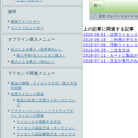
ニューズレター
前へ
謝辞
注文
クレジットカード
e
開発アドバイザー
コントリビューター
上の記事に関連する記事
2020-09-01 - 試用ライ
オフライン購入メニュー
2018-06-18 - ご利用の
2018-07-06 - 浮動ラ
法人による購入（請求後払い）
2018-06-28 - ご注文方法
2018-07-11 - カート
購入手順(法人によるご購入）
2018-07-11 - 注文が実
個人による購入（前払い）
ライセンス関連メニュー
製品の種類・ライセンス方式・購入方法
の比較
試用ライセンス関係
製品の試用と試用ライセンスについ
て
アクティベーション（ソフトウェアキ
ー）ライセンス関連
ライセンスを移動する方法
ライセンス認証方法（オンライン）
ライセンス認証解除方法（オンライ