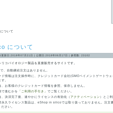
 について
ilico について
終更新日:2018年07月21日
|
公開日:2018年06月17日
|
参照数: 23102
シリコバイオロジー製品を直接販売するサイトです。
りで、自動継続注文はありません。
ード情報は注文操作時に、クレジットカード会社(GMOペイメントゲートウ
ます。
は、お客様のクレジットカード情報を参照、保存しません。
順で進むかを
「ご利用の手引き」
でご覧ください。
は、決済完了後、速やかにライセンスの有効化（
アクティベーション
）とご利
永久ライセンス製品は、eShop in silicoでは取り扱っておりません。注
ください。