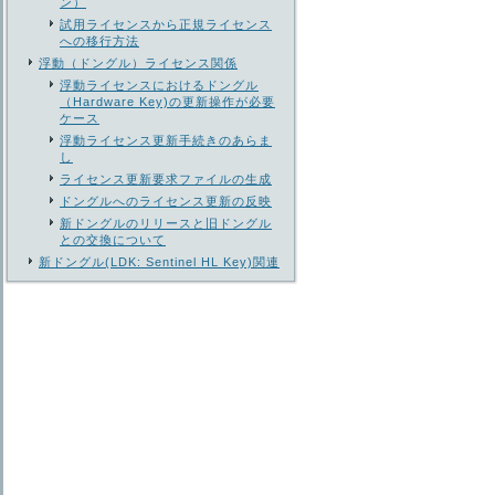
ン）
試用ライセンスから正規ライセンス
への移行方法
浮動（ドングル）ライセンス関係
浮動ライセンスにおけるドングル
（Hardware Key)の更新操作が必要
ケース
浮動ライセンス更新手続きのあらま
し
ライセンス更新要求ファイルの生成
ドングルへのライセンス更新の反映
新ドングルのリリースと旧ドングル
との交換について
新ドングル(LDK: Sentinel HL Key)関連