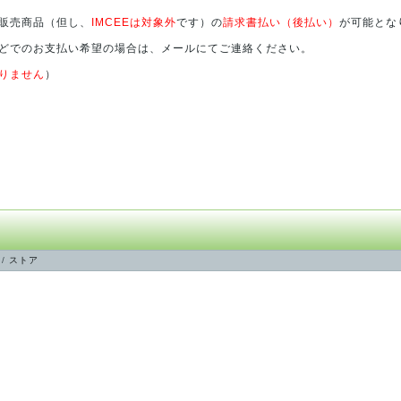
販売商品（但し、
IMCEEは対象外
です）の
請求書払い（後払い）
が可能とな
どでのお支払い希望の場合は、メールにてご連絡ください。
りません
）
/
ストア