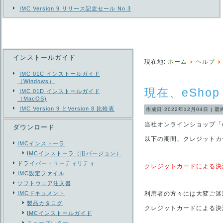
IMC Version 9 リリース記念セール No.3
インストールガイド
現在地:
ホーム
ヘルプ
IMC 01C インストールガイド
（Windows）
現在、eShop
IMC 01D インストールガイド
（MacOS)
IMC Version 9 とVersion 8 比較表
作成日:2022年12月04日
|
最
当社オンラインショップ「
ダウンロード
以下の期間、クレジットカ
IMCインストーラ
IMCインストーラ（旧バージョン）
ドライバー・ユーティリティ
クレジットカードによる決済
IMC設定ファイル
ソフトウェア注文書
IMCドキュメント
利用者の方々には大変ご迷
製品カタログ
クレジットカードによる決
IMCインストールガイド