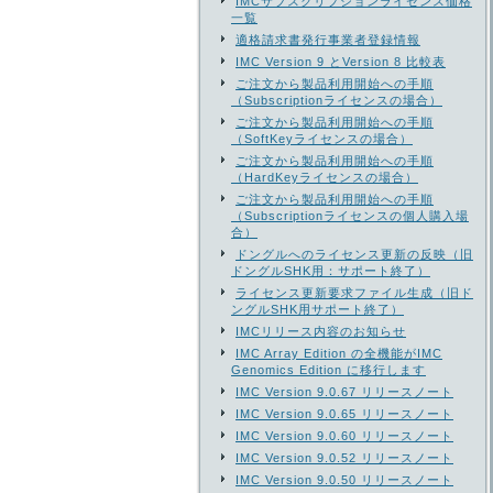
IMCサブスクリプションライセンス価格
一覧
適格請求書発行事業者登録情報
IMC Version 9 とVersion 8 比較表
ご注文から製品利用開始への手順
（Subscriptionライセンスの場合）
ご注文から製品利用開始への手順
（SoftKeyライセンスの場合）
ご注文から製品利用開始への手順
（HardKeyライセンスの場合）
ご注文から製品利用開始への手順
（Subscriptionライセンスの個人購入場
合）
ドングルへのライセンス更新の反映（旧
ドングルSHK用：サポート終了）
ライセンス更新要求ファイル生成（旧ド
ングルSHK用サポート終了）
IMCリリース内容のお知らせ
IMC Array Edition の全機能がIMC
Genomics Edition に移行します
IMC Version 9.0.67 リリースノート
IMC Version 9.0.65 リリースノート
IMC Version 9.0.60 リリースノート
IMC Version 9.0.52 リリースノート
IMC Version 9.0.50 リリースノート