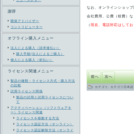
ニューズレター
なお、オンラインショップ
謝辞
会社費用、公費（校費）な
開発アドバイザー
（
現在、電話対応はしてお
コントリビューター
オフライン購入メニュー
法人による購入（請求後払い）
購入手順(法人によるご購入）
個人による購入（前払い）
ライセンス関連メニュー
前へ
次へ
製品の種類・ライセンス方式・購入方法
の比較
カテゴリ:
カテゴリ日本語
試用ライセンス関係
製品の試用と試用ライセンスについ
て
アクティベーション（ソフトウェアキ
ー）ライセンス関連
ライセンスを移動する方法
ライセンス認証方法（オンライン）
ライセンス認証解除方法（オンライ