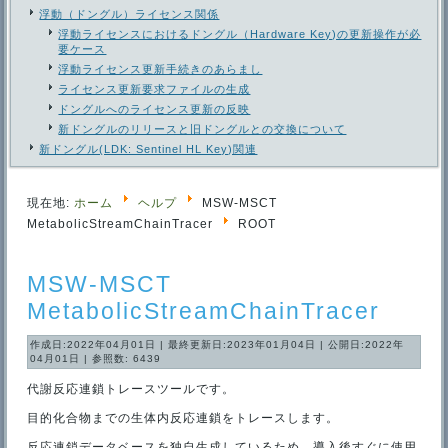
浮動（ドングル）ライセンス関係
浮動ライセンスにおけるドングル（Hardware Key)の更新操作が必
要ケース
浮動ライセンス更新手続きのあらまし
ライセンス更新要求ファイルの生成
ドングルへのライセンス更新の反映
新ドングルのリリースと旧ドングルとの交換について
新ドングル(LDK: Sentinel HL Key)関連
現在地:
ホーム
ヘルプ
MSW-MSCT
MetabolicStreamChainTracer
ROOT
MSW-MSCT
MetabolicStreamChainTracer
作成日:2022年04月01日
|
最終更新日:2023年01月04日
|
公開日:2022年
04月01日
|
参照数: 6439
代謝反応連鎖トレースツールです。
目的化合物までの生体内反応連鎖をトレースします。
反応連鎖データベースを独自生成しているため、導入後すぐに使用