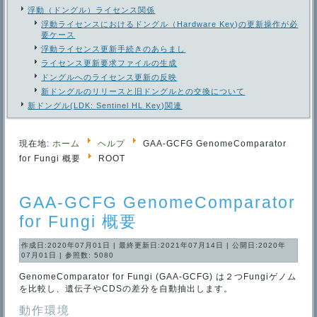
浮動（ドングル）ライセンス関係
浮動ライセンスにおけるドングル（Hardware Key)の更新操作が必
要ケース
浮動ライセンス更新手続きのあらまし
ライセンス更新要求ファイルの生成
ドングルへのライセンス更新の反映
新ドングルのリリースと旧ドングルとの交換について
新ドングル(LDK: Sentinel HL Key)関連
現在地:
ホーム
ヘルプ
GAA-GCFG GenomeComparator
for Fungi 概要
ROOT
GAA-GCFG GenomeComparator
for Fungi 概要
作成日:2020年07月01日
|
最終更新日:2021年07月14日
|
公開日:2020年
07月01日
|
参照数: 5080
GenomeComparator for Fungi (GAA-GCFG) は２つFungiゲノム
を比較し、遺伝子やCDSの差分を自動抽出します。
動作環境