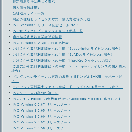
特定商取引法に基づく表示
個人情報保護規定
当社運用サイト一覧
製品の種類とライセンス方式・購入方法等の比較
IMC Version 9 リリース記念セール No.3
IMCサブスクリプションライセンス価格一覧
適格請求書発行事業者登録情報
IMC Version 9 とVersion 8 比較表
ご注文から製品利用開始への手順（Subscriptionライセンスの場合）
ご注文から製品利用開始への手順（SoftKeyライセンスの場合）
ご注文から製品利用開始への手順（HardKeyライセンスの場合）
ご注文から製品利用開始への手順（Subscriptionライセンスの個人購入
場合）
ドングルへのライセンス更新の反映（旧ドングルSHK用：サポート終
了）
ライセンス更新要求ファイル生成（旧ドングルSHK用サポート終了）
IMCリリース内容のお知らせ
IMC Array Edition の全機能がIMC Genomics Edition に移行します
IMC Version 9.0.67 リリースノート
IMC Version 9.0.65 リリースノート
IMC Version 9.0.60 リリースノート
IMC Version 9.0.52 リリースノート
IMC Version 9.0.50 リリースノート