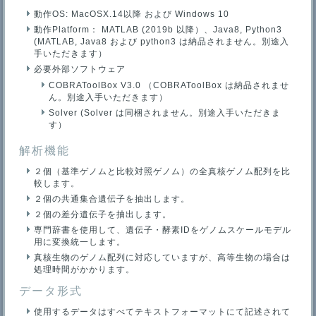
動作OS: MacOSX.14以降 および Windows 10
動作Platform： MATLAB (2019b 以降）、Java8, Python3
(MATLAB, Java8 および python3 は納品されません。別途入
手いただきます）
必要外部ソフトウェア
COBRAToolBox V3.0 （COBRAToolBox は納品されませ
ん。別途入手いただきます）
Solver (Solver は同梱されません。別途入手いただきま
す）
解析機能
２個（基準ゲノムと比較対照ゲノム）の全真核ゲノム配列を比
較します。
２個の共通集合遺伝子を抽出します。
２個の差分遺伝子を抽出します。
専門辞書を使用して、遺伝子・酵素IDをゲノムスケールモデル
用に変換統一します。
真核生物のゲノム配列に対応していますが、高等生物の場合は
処理時間がかかります。
データ形式
使用するデータはすべてテキストフォーマットにて記述されて