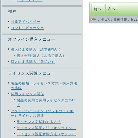
ニューズレター
前へ
次へ
謝辞
カテゴリ:
技術情報
/
Ma
開発アドバイザー
コントリビューター
オフライン購入メニュー
法人による購入（請求後払い）
購入手順(法人によるご購入）
個人による購入（前払い）
ライセンス関連メニュー
製品の種類・ライセンス方式・購入方法
の比較
試用ライセンス関係
製品の試用と試用ライセンスについ
て
アクティベーション（ソフトウェアキ
ー）ライセンス関連
ライセンスを移動する方法
ライセンス認証方法（オンライン）
ライセンス認証解除方法（オンライ