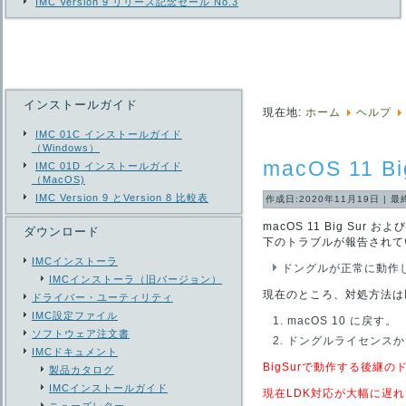
IMC Version 9 リリース記念セール No.3
インストールガイド
現在地:
ホーム
ヘルプ
IMC 01C インストールガイド
（Windows）
macOS 11 B
IMC 01D インストールガイド
（MacOS)
IMC Version 9 とVersion 8 比較表
作成日:2020年11月19日
|
最
macOS 11 Big Sur
ダウンロード
下のトラブルが報告されて
IMCインストーラ
ドングルが正常に動作
IMCインストーラ（旧バージョン）
現在のところ、対処方法は
ドライバー・ユーティリティ
IMC設定ファイル
macOS 10 に戻す。
ソフトウェア注文書
ドングルライセンスか
IMCドキュメント
BigSurで動作する後継の
製品カタログ
IMCインストールガイド
現在LDK対応が大幅に遅