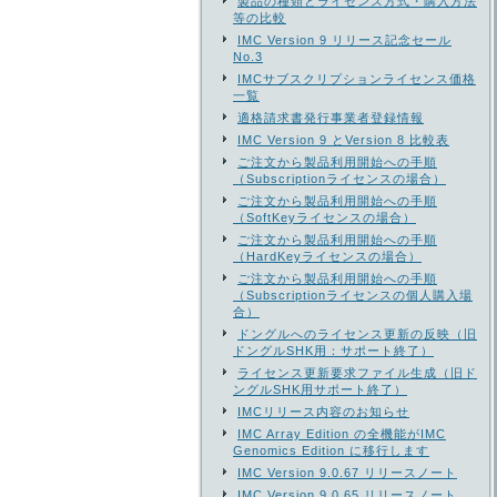
製品の種類とライセンス方式・購入方法
等の比較
IMC Version 9 リリース記念セール
No.3
IMCサブスクリプションライセンス価格
一覧
適格請求書発行事業者登録情報
IMC Version 9 とVersion 8 比較表
ご注文から製品利用開始への手順
（Subscriptionライセンスの場合）
ご注文から製品利用開始への手順
（SoftKeyライセンスの場合）
ご注文から製品利用開始への手順
（HardKeyライセンスの場合）
ご注文から製品利用開始への手順
（Subscriptionライセンスの個人購入場
合）
ドングルへのライセンス更新の反映（旧
ドングルSHK用：サポート終了）
ライセンス更新要求ファイル生成（旧ド
ングルSHK用サポート終了）
IMCリリース内容のお知らせ
IMC Array Edition の全機能がIMC
Genomics Edition に移行します
IMC Version 9.0.67 リリースノート
IMC Version 9.0.65 リリースノート