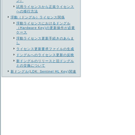
ン）
試用ライセンスから正規ライセンス
への移行方法
浮動（ドングル）ライセンス関係
浮動ライセンスにおけるドングル
（Hardware Key)の更新操作が必要
ケース
浮動ライセンス更新手続きのあらま
し
ライセンス更新要求ファイルの生成
ドングルへのライセンス更新の反映
新ドングルのリリースと旧ドングル
との交換について
新ドングル(LDK: Sentinel HL Key)関連