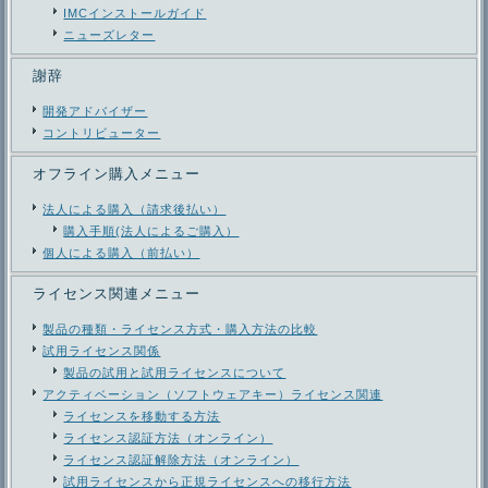
IMCインストールガイド
ニューズレター
謝辞
開発アドバイザー
コントリビューター
オフライン購入メニュー
法人による購入（請求後払い）
購入手順(法人によるご購入）
個人による購入（前払い）
ライセンス関連メニュー
製品の種類・ライセンス方式・購入方法の比較
試用ライセンス関係
製品の試用と試用ライセンスについて
アクティベーション（ソフトウェアキー）ライセンス関連
ライセンスを移動する方法
ライセンス認証方法（オンライン）
ライセンス認証解除方法（オンライン）
試用ライセンスから正規ライセンスへの移行方法