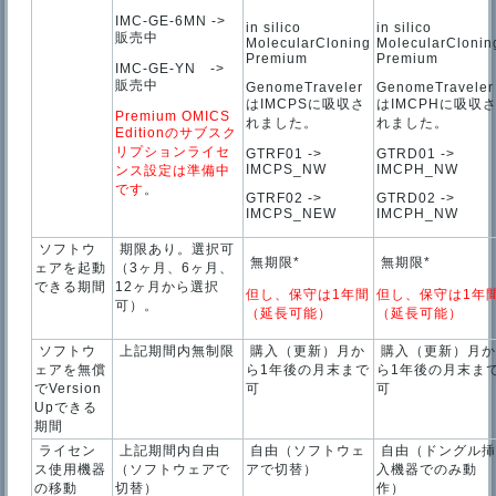
IMC-GE-6MN ->
in silico
in silico
販売中
MolecularCloning
MolecularClonin
Premium
Premium
IMC-GE-YN ->
販売中
GenomeTraveler
GenomeTraveler
はIMCPSに吸収さ
はIMCPHに吸収
Premium OMICS
れました。
れました。
Editionのサブスク
リプションライセ
GTRF01 ->
GTRD01 ->
IMCPS_NW
IMCPH_NW
ンス設定は準備中
です
。
GTRF02 ->
GTRD02 ->
IMCPS_NEW
IMCPH_NW
ソフトウ
期限あり。選択可
無期限*
無期限*
ェアを起動
（3ヶ月、6ヶ月、
できる期間
12ヶ月から選択
但し、保守は1年間
但し、保守は1年
可）。
（延長可能）
（延長可能）
ソフトウ
上記期間内無制限
購入（更新）月か
購入（更新）月
ェアを無償
ら1年後の月末まで
ら1年後の月末ま
でVersion
可
可
Upできる
期間
ライセン
上記期間内自由
自由（ソフトウェ
自由（ドングル
ス使用機器
（ソフトウェアで
アで切替）
入機器でのみ動
の移動
切替）
作）