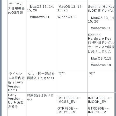
ライセン
MacOS 13, 14,
MacOS 13, 14,
Sentinel HL Key
ス使用機器
15, 26
15, 26
(LDK)新ドングル
のOS種類
Windows 11
Windows 11
MacOS 13, 14,
15, 26
Windows 11
Sentinel
Hardware Key
(SHK)旧ドングル
ライセンスの販売
は終了しました
MacOS X.15
Windows 10
ライセン
なし（同一製品を
可**
可**
ス期限内更
再購入ください+）
新（Early
Version
Up**)
Early
対象製品はありま
IMCGF90E ->
IMCGD90E ->
Version
せん
IMCGS_EV
IMCGH_EV
Up 対象製
品番号
GTRF90E ->
GTRD90E ->
IMCPS_EV
IMCPH_EV