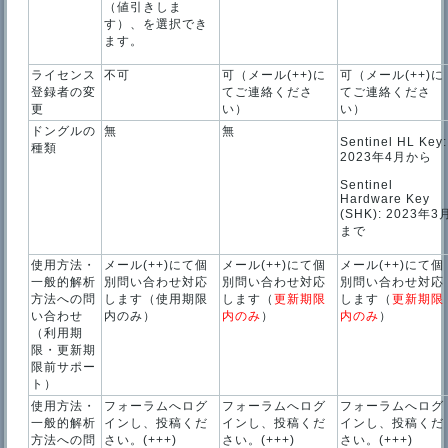
（値引きしま
す）、を選択でき
ます。
ライセンス
不可
可（メール(++)に
可（メール(++)に
登録者の変
てご連絡くださ
てご連絡くださ
更
い）
い）
ドングルの
無
無
Sentinel HL Key:
種類
2023年4月から
Sentinel
Hardware Key
(SHK): 2023年3
まで
使用方法・
メール(++)にて個
メール(++)にて個
メール(++)にて個
一般的解析
別問い合わせ対応
別問い合わせ対応
別問い合わせ対応
方法への問
します（使用期限
します（
更新期限
します（
更新期限
い合わせ
内のみ）
内のみ
）
内のみ
）
（利用期
限・更新期
限前サポー
ト）
使用方法・
フォーラムへログ
フォーラムへログ
フォーラムへログ
一般的解析
インし、投稿くだ
インし、投稿くだ
インし、投稿くだ
方法への問
さい。(+++)
さい。(+++)
さい。(+++)