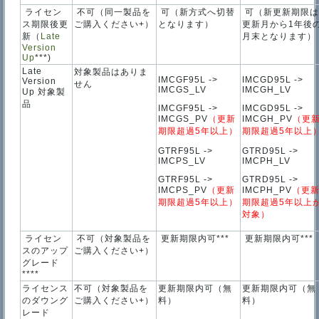
ライセン
不可（同一製品を
可（新方式へ切替
可（新更新期限
ス期限後更
ご購入ください+）
となります）
更新月から1年後
新（
Late
月末となります）
Version
Up
***)
Late
対象製品はありま
IMCGF95L ->
IMCGD95L ->
Version
せん
IMCGS_LV
IMCGH_LV
Up 対象製
品
IMCGF95L ->
IMCGD95L ->
IMCGS_PV
（更新
IMCGH_PV
（更
期限超過5年以上）
期限超過5年以上
GTRF95L ->
GTRD95L ->
IMCPS_LV
IMCPH_LV
GTRF95L ->
GTRD95L ->
IMCPS_PV
（更新
IMCPH_PV
（更
期限超過5年以上）
期限超過5年以上
対象）
ライセン
不可（対象製品を
更新期限内可***
更新期限内可***
スのアップ
ご購入ください+）
グレード
****
ライセンス
不可（対象製品を
更新期限内可（無
更新期限内可（無
のダウング
ご購入ください+）
料）
料）
レード