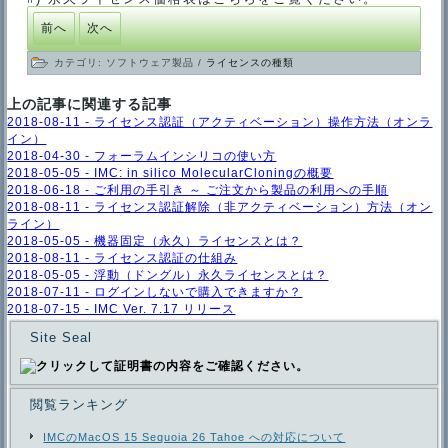
前へ
次へ
カテゴリ:
ソフトウェア製品
/
ライセンスの種類
上の記事に関連する記事
2018-08-11 - ライセンス認証（アクティベーション）操作方法（オンラ
イン）
2018-04-30 - フォーラムインシリコの使い方
2018-05-05 - IMC: in silico MolecularCloningの概要
2018-06-18 - ご利用の手引き ～ ご注文から製品の利用への手順
2018-08-11 - ライセンス認証解除（非アクティベーション）方法（オン
ライン）
2018-05-05 - 機器固定（永久）ライセンスとは？
2018-08-11 - ライセンス認証の仕組み
2018-05-05 - 浮動（ドングル）永久ライセンスとは？
2018-07-11 - ログインしないで購入できますか？
2018-07-15 - IMC Ver. 7.17 リリース
Site Seal
閲覧ランキング
IMCのMacOS 15 Sequoia 26 Tahoe への対応について