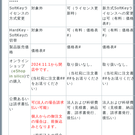
*****
SoftKeyラ
対象外
可（ライセンス更
新方式SoftKeyラ
イセンスの
新時）
イセンスへの変更
方式変更
は可（有料：価格
表#）
HardKey・
対象外
可（有料：価格表
可（有料：価格表
SoftKeyの
#）
#）
切替
製品販売価
価格表#
価格表#
価格表#
格
オンライン
2024.11.1から閉
取り扱いなし。
取り扱いなし。
ショップ
店中です。
（
eShop
（当社宛に注文書
（当社宛に注文書
in silico
)で
(当社宛に注文書##
##をお送りくださ
##をお送りくださ
の購入
をお送りくださ
い）
い）
い）
公費あるい
可(法人の場合請求
法人および科研費
法人および科研費
は請求書払
払い可能）
可（見積書、納品
可（見積書、納品
い
書、請求書発行、
書、請求書発行、
個人からの御注文
後払い）
後払い）
の場合は、前振込
みとなります。