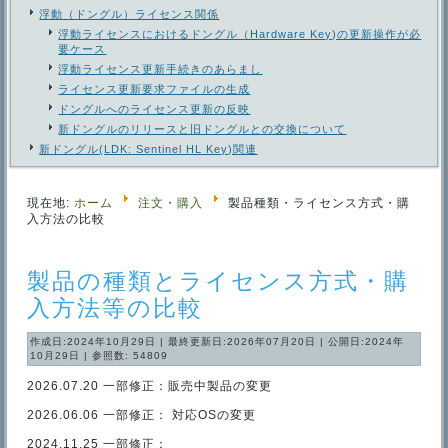
浮動（ドングル）ライセンス関係
浮動ライセンスにおけるドングル（Hardware Key)の更新操作が必
要ケース
浮動ライセンス更新手続きのあらまし
ライセンス更新要求ファイルの生成
ドングルへのライセンス更新の反映
新ドングルのリリースと旧ドングルとの交換について
新ドングル(LDK: Sentinel HL Key)関連
現在地:
ホーム
注文・購入
製品種類・ライセンス方式・購
入方法の比較
製品の種類とライセンス方式・購
入方法等の比較
作成日:2024年10月29日
|
最終更新日:2026年07月20日
|
公開日:2024年
10月29日
|
参照数: 54809
2026.07.20 一部修正：販売中製品の変更
2026.06.06 一部修正： 対応OSの変更
2024.11.25 一部修正：