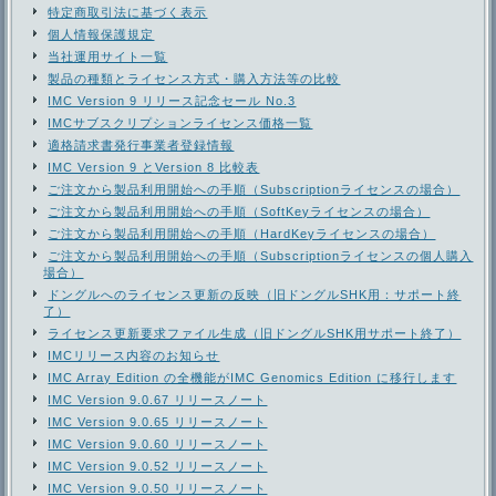
特定商取引法に基づく表示
個人情報保護規定
当社運用サイト一覧
製品の種類とライセンス方式・購入方法等の比較
IMC Version 9 リリース記念セール No.3
IMCサブスクリプションライセンス価格一覧
適格請求書発行事業者登録情報
IMC Version 9 とVersion 8 比較表
ご注文から製品利用開始への手順（Subscriptionライセンスの場合）
ご注文から製品利用開始への手順（SoftKeyライセンスの場合）
ご注文から製品利用開始への手順（HardKeyライセンスの場合）
ご注文から製品利用開始への手順（Subscriptionライセンスの個人購入
場合）
ドングルへのライセンス更新の反映（旧ドングルSHK用：サポート終
了）
ライセンス更新要求ファイル生成（旧ドングルSHK用サポート終了）
IMCリリース内容のお知らせ
IMC Array Edition の全機能がIMC Genomics Edition に移行します
IMC Version 9.0.67 リリースノート
IMC Version 9.0.65 リリースノート
IMC Version 9.0.60 リリースノート
IMC Version 9.0.52 リリースノート
IMC Version 9.0.50 リリースノート