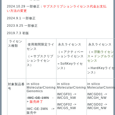
2024.10.29 一部修正：
サブスクリプションライセンス代金お支払
い方法の変更
2024.9.1 一部修正
2023.9.25 一部修正
2019.7.3 初版
ライセン
使用期間限定ライ
永久ライセンス
永久ライセンス
ス種類
センス
（＝アクティベー
（＝
浮動ライセン
（＝サブスクリプ
ションライセンス
ス
＝
ドングルライ
ションライセン
センス
＝SoftKeyライセ
ス）
ンス）
＝HardKeyライセ
ンス）
in silico
in silico
in silico
対象製品番
MolecularCloning
MolecularCloning
MolecularClonin
号
Genomics
IMCGF01 ->
IMCGD01 ->
IMC-GE-1MN
-
IMCGS_NW
IMCGH_NW
>
販売終了
IMCGF02 ->
IMCGD02 ->
IMCGS_NW
IMCGH_NW
IMC-GE-3MN ->
販売中