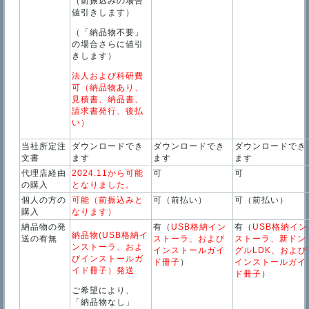
（前振込みの場合
値引きします）
（「納品物不要」
の場合さらに値引
きします）
法人および科研費
可（納品物あり、
見積書、納品書、
請求書発行、後払
い）
当社所定注
ダウンロードでき
ダウンロードでき
ダウンロードでき
文書
ます
ます
ます
代理店経由
2024.11から可能
可
可
の購入
となりました。
個人の方の
可能
（前振込みと
可（前払い）
可（前払い）
購入
なります）
納品物の発
有（
USB格納イン
有（
USB格納イン
納品物(USB格納イ
送の有無
ストーラ、および
ストーラ、新ドン
ンストーラ、およ
インストールガイ
グルLDK、および
びインストールガ
ド冊子
）
インストールガイ
イド冊子）発送
ド冊子
）
ご希望により、
「納品物なし」