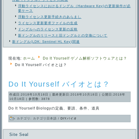
浮動ライセンスにおけるドングル（Hardware Key)の更新操作が必
要ケース
浮動ライセンス更新手続きのあらまし
ライセンス更新要求ファイルの生成
ドングルへのライセンス更新の反映
新ドングルのリリースと旧ドングルとの交換について
新ドングル(LDK: Sentinel HL Key)関連
現在地:
ホーム
Do It Yourself ゲノム解析ソフトウェアとは？
Do It Yourself バイオとは？
Do It Yourself バイオとは？
作成日:2018年10月18日
|
最終更新日:2018年10月18日
|
公開日:2018年
10月18日
|
参照数: 3878
Do It Yourself Biologyの定義、要請、条件、道具
カテゴリ:
カテゴリ日本語
/
DIYバイオ
Site Seal