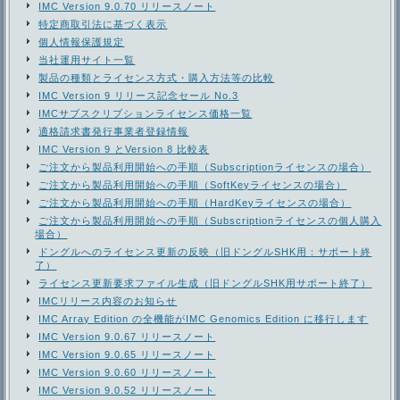
IMC Version 9.0.70 リリースノート
特定商取引法に基づく表示
個人情報保護規定
当社運用サイト一覧
製品の種類とライセンス方式・購入方法等の比較
IMC Version 9 リリース記念セール No.3
IMCサブスクリプションライセンス価格一覧
適格請求書発行事業者登録情報
IMC Version 9 とVersion 8 比較表
ご注文から製品利用開始への手順（Subscriptionライセンスの場合）
ご注文から製品利用開始への手順（SoftKeyライセンスの場合）
ご注文から製品利用開始への手順（HardKeyライセンスの場合）
ご注文から製品利用開始への手順（Subscriptionライセンスの個人購入
場合）
ドングルへのライセンス更新の反映（旧ドングルSHK用：サポート終
了）
ライセンス更新要求ファイル生成（旧ドングルSHK用サポート終了）
IMCリリース内容のお知らせ
IMC Array Edition の全機能がIMC Genomics Edition に移行します
IMC Version 9.0.67 リリースノート
IMC Version 9.0.65 リリースノート
IMC Version 9.0.60 リリースノート
IMC Version 9.0.52 リリースノート