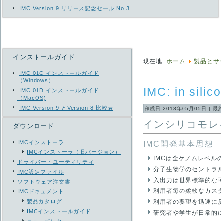
IMC Version 9 リリース記念セール No.3
インストールガイド
現在地:
ホーム
製品とサ
IMC 01C インストールガイド
（Windows）
IMC: in sil
IMC 01D インストールガイド
（MacOS)
IMC Version 9 とVersion 8 比較表
作成日:2018年05月05日
|
最
インシリコモレ
ダウンロード
IMCインストーラ
IMC開発基本思想
IMCインストーラ（旧バージョン）
IMCは全ゲノムレベ
ドライバー・ユーティリティ
分子生物学のセントラ
IMC設定ファイル
入出力は世界標準的な
ソフトウェア注文書
利用者毎の柔軟なカス
IMCドキュメント
製品カタログ
利用者の要望を迅速に
IMCインストールガイド
研究者や学生が日常的に