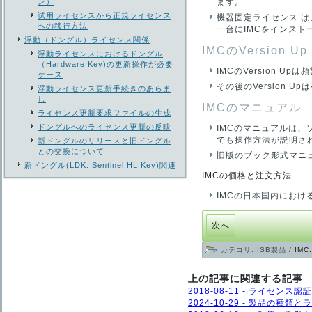
ン）
ます。
試用ライセンスから正規ライセンス
機器固定ライセンス 
への移行方法
一台にIMCをインス
浮動（ドングル）ライセンス関係
IMCのVersion Up
浮動ライセンスにおけるドングル
（Hardware Key)の更新操作が必要
IMCのVersion 
ケース
その後のVersion U
浮動ライセンス更新手続きのあらま
し
IMCのマニュアル
ライセンス更新要求ファイルの生成
ドングルへのライセンス更新の反映
IMCのマニュアルは、
でも操作方法が説明さ
新ドングルのリリースと旧ドングル
との交換について
旧版のブック形式マニ
新ドングル(LDK: Sentinel HL Key)関連
IMCの価格と注文方法
IMCの日本国内にお
次へ
カテゴリ:
ISB製品
/
IMC:
上の記事に関連する記事
2018-08-11 - ライセ
2024-10-29 - 製品の