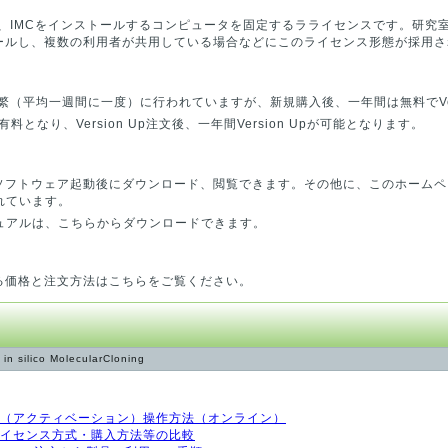
は、IMCをインストールするコンピュータを固定するラライセンスです。研究
トールし、複数の利用者が共用している場合などにこのライセンス形態が採用
Upは頻繁（平均一週間に一度）に行われていますが、新規購入後、一年間は無料でVer
pは有料となり、Version Up注文後、一年間Version Upが可能となります。
ソフトウェア起動後にダウンロード、閲覧できます。その他に、このホームページ内
れています。
ュアルは、こちらからダウンロードできます。
ける価格と注文方法はこちらをご覧ください。
 in silico MolecularCloning
ンス認証（アクティベーション）操作方法（オンライン）
種類とライセンス方式・購入方法等の比較