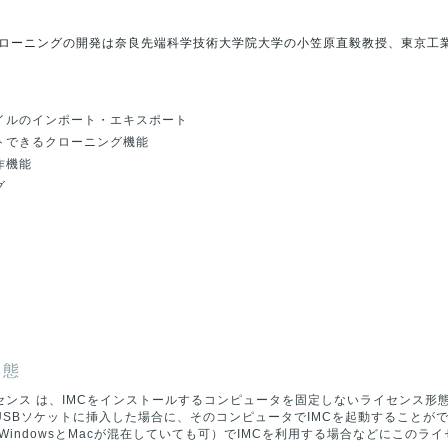
ローニングの開発は奈良先端科学技術大学院大学の小笠原直毅教授、東京工
イルのインポート・エキスポート
トできるクローニング機能
作機能
グ
形態
センス は、IMCをインストールするコンピュータを固定しないライセンス形
USBソケットに挿入した場合に、そのコンピュータでIMCを起動することが
WindowsとMacが混在していても可）でIMCを利用する場合などにこのラ