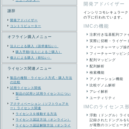
ニューズレター
開発アドバイザー
謝辞
インシリコモレキュラーク
の下に行われています。
開発アドバイザー
IMCの機能
コントリビューター
注釈付き塩基配列ファ
オフライン購入メニュー
実際に切断・ライゲー
法人による購入（請求後払い）
フィーチャーマップ操
購入手順(法人によるご購入）
フィーチャーマッピン
個人による購入（前払い）
配列マッピング
配列解析
ライセンス関連メニュー
検索機能
製品の種類・ライセンス方式・購入方法
アノテーション機能
の比較
比較ゲノム解析
試用ライセンス関係
アレイ解析
製品の試用と試用ライセンスについ
ユーティリティ
て
アクティベーション（ソフトウェアキ
IMCのライセンス
ー）ライセンス関連
ライセンスを移動する方法
浮動（ドングル）ライ
ライセンス認証方法（オンライン）
記録されたドングルを
が複数のコンピュータ(
ライセンス認証解除方法（オンライ