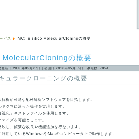
ービス
IMC: in silico MolecularCloningの概要
ico MolecularCloningの概要
終更新日:2018年05月27日
|
公開日:2018年05月05日
|
参照数: 7954
キュラークローニングの概要
ルの解析が可能な配列解析ソフトウェアを目指します。
ルドグマに沿った操作を実現します。
可視化テキストファイルを使用します。
タマイズを可能とします。
反映し、頻繁な改良や機能追加を行ないます。
利用しているWindowsやMacのコンピュータ上で動作します。