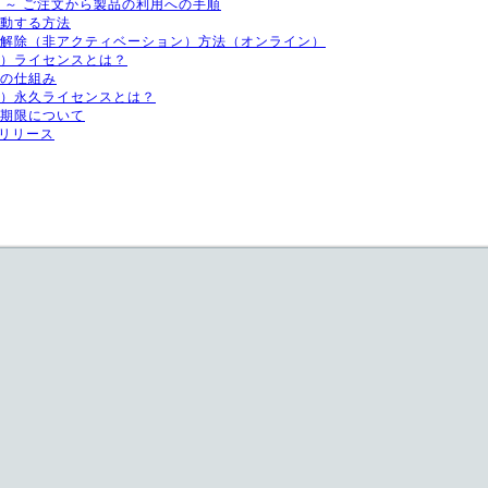
手引き ～ ご注文から製品の利用への手順
を移動する方法
ンス認証解除（非アクティベーション）方法（オンライン）
（永久）ライセンスとは？
認証の仕組み
ングル）永久ライセンスとは？
使用期限について
17 リリース