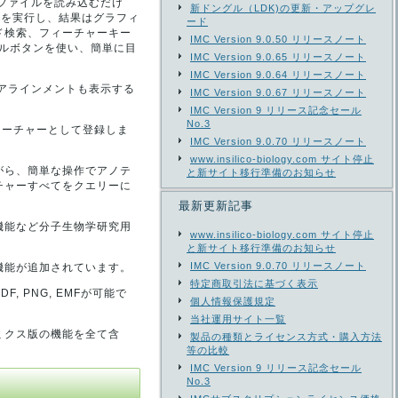
列ファイルを読み込むだけ
新ドングル（LDK)の更新・アップグレ
索を実行し、結果はグラフィ
ード
ド検索、フィーチャーキー
IMC Version 9.0.50 リリースノート
ルボタンを使い、簡単に目
IMC Version 9.0.65 リリースノート
IMC Version 9.0.64 リリースノート
のアラインメントも表示する
IMC Version 9.0.67 リリースノート
IMC Version 9 リリース記念セール
No.3
ィーチャーとして登録しま
IMC Version 9.0.70 リリースノート
www.insilico-biology.com サイト停止
がら、簡単な操作でアノテ
と新サイト移行準備のお知らせ
チャーすべてをクエリーに
最新更新記事
機能など分子生物学研究用
www.insilico-biology.com サイト停止
と新サイト移行準備のお知らせ
IMC Version 9.0.70 リリースノート
機能が追加されています。
特定商取引法に基づく表示
 PNG, EMFが可能で
個人情報保護規定
当社運用サイト一覧
ミクス版の機能を全て含
製品の種類とライセンス方式・購入方法
等の比較
IMC Version 9 リリース記念セール
No.3