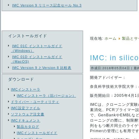
IMC Version 9 リリース記念セール No.3
インストールガイド
現在地:
ホーム
製品とサ
IMC 01C インストールガイド
（Windows）
IMC: in sili
IMC 01D インストールガイド
（MacOS)
IMC Version 9 とVersion 8 比較表
作成日:2018年05月04日
|
最
開発アドバイザー：
ダウンロード
奈良科学技術大学院大学：
IMCインストーラ
販売開始日：2005年4月1
IMCインストーラ（旧バージョン）
ドライバー・ユーティリティ
IMCは、クローニング実
IMC設定ファイル
素消化、PCRプライマー
ソフトウェア注文書
で、GenBankやEM
ローニングの際に、制限酵
IMCドキュメント
列をもつ断片同士のライゲ
製品カタログ
Primerの管理にも有用で
IMCインストールガイド