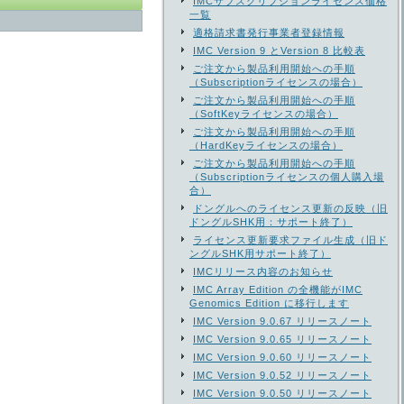
IMCサブスクリプションライセンス価格
一覧
適格請求書発行事業者登録情報
IMC Version 9 とVersion 8 比較表
ご注文から製品利用開始への手順
（Subscriptionライセンスの場合）
ご注文から製品利用開始への手順
（SoftKeyライセンスの場合）
ご注文から製品利用開始への手順
（HardKeyライセンスの場合）
ご注文から製品利用開始への手順
（Subscriptionライセンスの個人購入場
合）
ドングルへのライセンス更新の反映（旧
ドングルSHK用：サポート終了）
ライセンス更新要求ファイル生成（旧ド
ングルSHK用サポート終了）
IMCリリース内容のお知らせ
IMC Array Edition の全機能がIMC
Genomics Edition に移行します
IMC Version 9.0.67 リリースノート
IMC Version 9.0.65 リリースノート
IMC Version 9.0.60 リリースノート
IMC Version 9.0.52 リリースノート
IMC Version 9.0.50 リリースノート