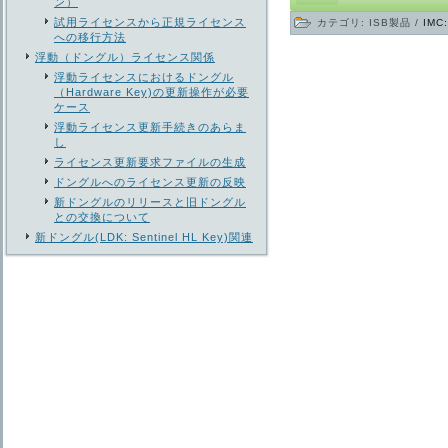
ン）
試用ライセンスから正規ライセンス
カテゴリ:
ISB製品
/
IMC:
への移行方法
浮動（ドングル）ライセンス関係
浮動ライセンスにおけるドングル
（Hardware Key)の更新操作が必要
ケース
浮動ライセンス更新手続きのあらま
し
ライセンス更新要求ファイルの生成
ドングルへのライセンス更新の反映
新ドングルのリリースと旧ドングル
との交換について
新ドングル(LDK: Sentinel HL Key)関連