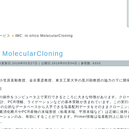
ービス
IMC: in silico MolecularCloning
co MolecularCloning
終更新日:2018年05月27日
|
公開日:2018年05月04日
|
参照数: 6333
小笠原直毅教授、金谷重彦教授、東京工業大学の黒川顕教授の協力の下に開
日
験の操作をコンピュータ上で実行できるところに大きな特徴があります。クロ
設計、PCR増幅、ライゲーションなどの基本実験が含まれています。この実
BLなどの公的なデータベースから入手できる塩基配列データをそのままクローニ
素消化断片やPCR産物の末端形状（粘着末端、平滑末端など）は正確に保持
ーションのみ、有効にすることができます。Primer情報は塩基配列上に貼
す。