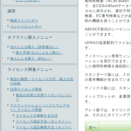
ニューズレター
相同性検索（NCBI Bl
で、全CDSのBlast
謝辞
カルに表示され、遺伝子同
検索、EC番号検索などが
開発アドバイザー
的の機能を使うことができ
コントリビューター
ABI/SCF形式のシー
ことができます。
オフライン購入メニュー
cDNAの塩基配列ファイ
法人による購入（請求後払い）
す。
購入手順(法人によるご購入）
アノテーション専用ウィン
個人による購入（前払い）
ーションを実行できます。
した相同性検索を連続的に
ライセンス関連メニュー
スタンダード版には、クロ
製品の種類・ライセンス方式・購入方法
の基本機能が含まれていま
の比較
ゲノミクス版には、スタン
試用ライセンス関係
製品の試用と試用ライセンスについ
ドットプロットや、多重環状
て
す。
アクティベーション（ソフトウェアキ
ー）ライセンス関連
アレイ版では、タイリング
み、その上にタイリングア
ライセンスを移動する方法
ライセンス認証方法（オンライン）
ライセンス認証解除方法（オンライ
次へ