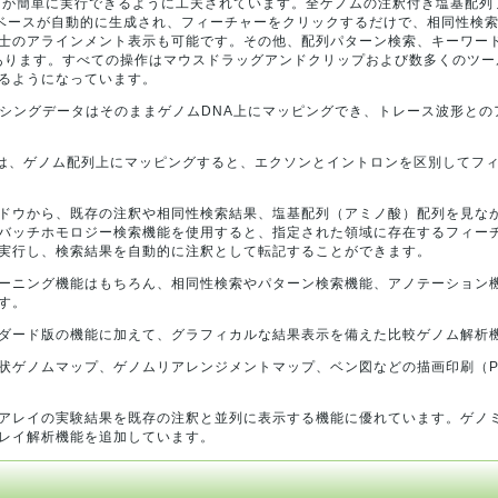
ast）が簡単に実行できるように工夫されています。全ゲノムの注釈付き塩基配
データベースが自動的に生成され、フィーチャーをクリックするだけで、相同性検
士のアラインメント表示も可能です。その他、配列パターン検索、キーワー
あります。すべての操作はマウスドラッグアンドクリップおよび数多くのツー
るようになっています。
ケンンシングデータはそのままゲノムDNA上にマッピングでき、トレース波形と
ルは、ゲノム配列上にマッピングすると、エクソンとイントロンを区別してフ
ドウから、既存の注釈や相同性検索結果、塩基配列（アミノ酸）配列を見な
バッチホモロジー検索機能を使用すると、指定された領域に存在するフィー
実行し、検索結果を自動的に注釈として転記することができます。
ーニング機能はもちろん、相同性検索やパターン検索機能、アノテーション
す。
ダード版の機能に加えて、グラフィカルな結果表示を備えた比較ゲノム解析
ゲノムマップ、ゲノムリアレンジメントマップ、ベン図などの描画印刷（PDF,
アレイの実験結果を既存の注釈と並列に表示する機能に優れています。ゲノ
レイ解析機能を追加しています。