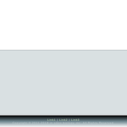
Link1
|
Link2
|
Link3
Copyright © 2011-2018
in silico
biology, inc. All Rights Reserved.