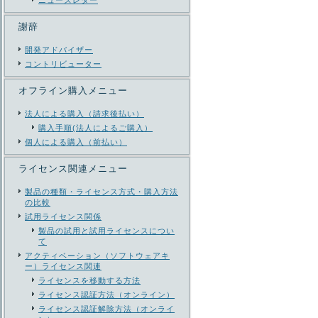
ニューズレター
い
謝辞
開発アドバイザー
コントリビューター
オフライン購入メニュー
法人による購入（請求後払い）
購入手順(法人によるご購入）
個人による購入（前払い）
ライセンス関連メニュー
製品の種類・ライセンス方式・購入方法
の比較
試用ライセンス関係
製品の試用と試用ライセンスについ
て
アクティベーション（ソフトウェアキ
ー）ライセンス関連
ライセンスを移動する方法
ライセンス認証方法（オンライン）
ライセンス認証解除方法（オンライ