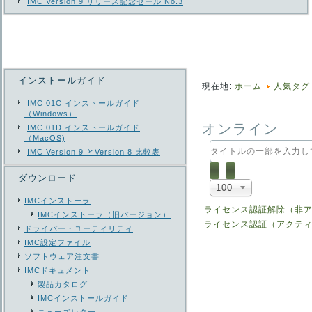
IMC Version 9 リリース記念セール No.3
インストールガイド
現在地:
ホーム
人気タグ
IMC 01C インストールガイド
（Windows）
オンライン
IMC 01D インストールガイド
（MacOS)
タ
IMC Version 9 とVersion 8 比較表
イ
ト
ダウンロード
ル
表
100
の
示
IMCインストーラ
一
数
ライセンス認証解除（非
IMCインストーラ（旧バージョン）
部
ライセンス認証（アクテ
を
ドライバー・ユーティリティ
入
IMC設定ファイル
力
ソフトウェア注文書
し
IMCドキュメント
て
製品カタログ
く
IMCインストールガイド
だ
さ