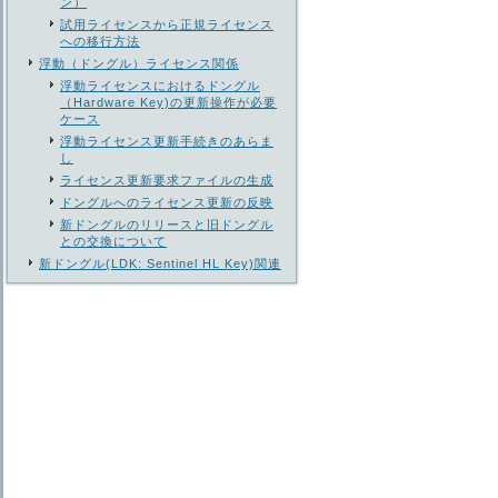
ン）
試用ライセンスから正規ライセンス
への移行方法
浮動（ドングル）ライセンス関係
浮動ライセンスにおけるドングル
（Hardware Key)の更新操作が必要
ケース
浮動ライセンス更新手続きのあらま
し
ライセンス更新要求ファイルの生成
ドングルへのライセンス更新の反映
新ドングルのリリースと旧ドングル
との交換について
新ドングル(LDK: Sentinel HL Key)関連