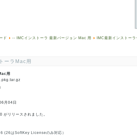
ード
-- IMCインストーラ 最新バージョン Mac 用
IMC最新インストーラ
トーラMac用
ac用
pkg.tar.gz
B
06月04日
.0.70 がリリースされました。
, 26 (26はSoftKey Licenseのみ対応）