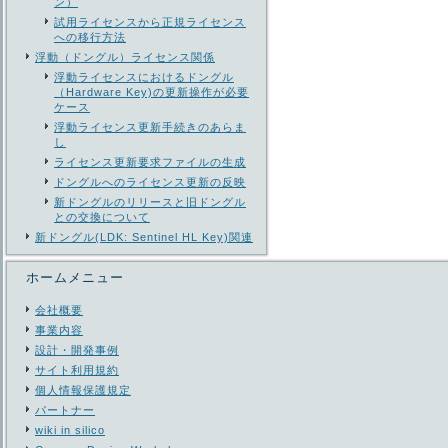
ン）
試用ライセンスから正規ライセンス
への移行方法
浮動（ドングル）ライセンス関係
浮動ライセンスにおけるドングル
（Hardware Key)の更新操作が必要
ケース
浮動ライセンス更新手続きのあらま
し
ライセンス更新要求ファイルの生成
ドングルへのライセンス更新の反映
新ドングルのリリースと旧ドングル
との交換について
新ドングル(LDK: Sentinel HL Key)関連
ホームメニュー
会社概要
事業内容
設計・開発事例
サイト利用規約
個人情報保護規定
パートナー
wiki in silico