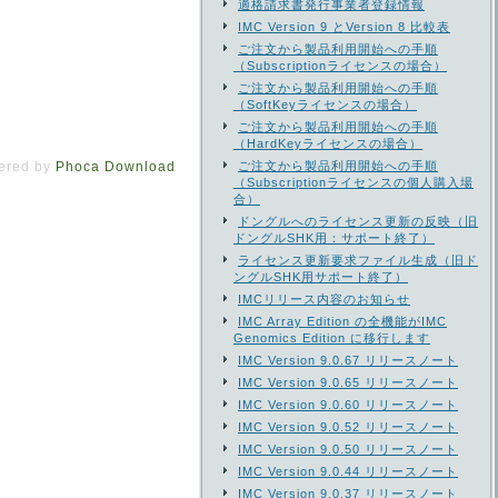
適格請求書発行事業者登録情報
IMC Version 9 とVersion 8 比較表
ご注文から製品利用開始への手順
（Subscriptionライセンスの場合）
ご注文から製品利用開始への手順
（SoftKeyライセンスの場合）
ご注文から製品利用開始への手順
（HardKeyライセンスの場合）
ered by
Phoca Download
ご注文から製品利用開始への手順
（Subscriptionライセンスの個人購入場
合）
ドングルへのライセンス更新の反映（旧
ドングルSHK用：サポート終了）
ライセンス更新要求ファイル生成（旧ド
ングルSHK用サポート終了）
IMCリリース内容のお知らせ
IMC Array Edition の全機能がIMC
Genomics Edition に移行します
IMC Version 9.0.67 リリースノート
IMC Version 9.0.65 リリースノート
IMC Version 9.0.60 リリースノート
IMC Version 9.0.52 リリースノート
IMC Version 9.0.50 リリースノート
IMC Version 9.0.44 リリースノート
IMC Version 9.0.37 リリースノート