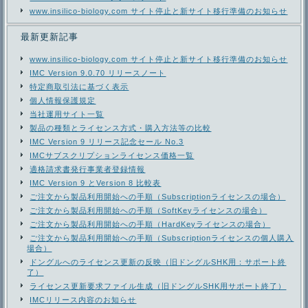
www.insilico-biology.com サイト停止と新サイト移行準備のお知らせ
最新更新記事
www.insilico-biology.com サイト停止と新サイト移行準備のお知らせ
IMC Version 9.0.70 リリースノート
特定商取引法に基づく表示
個人情報保護規定
当社運用サイト一覧
製品の種類とライセンス方式・購入方法等の比較
IMC Version 9 リリース記念セール No.3
IMCサブスクリプションライセンス価格一覧
適格請求書発行事業者登録情報
IMC Version 9 とVersion 8 比較表
ご注文から製品利用開始への手順（Subscriptionライセンスの場合）
ご注文から製品利用開始への手順（SoftKeyライセンスの場合）
ご注文から製品利用開始への手順（HardKeyライセンスの場合）
ご注文から製品利用開始への手順（Subscriptionライセンスの個人購入
場合）
ドングルへのライセンス更新の反映（旧ドングルSHK用：サポート終
了）
ライセンス更新要求ファイル生成（旧ドングルSHK用サポート終了）
IMCリリース内容のお知らせ