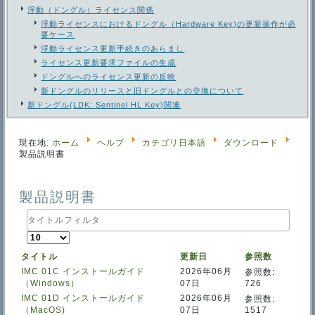
浮動（ドングル）ライセンス関係
浮動ライセンスにおけるドングル（Hardware Key)の更新操作が必
要ケース
浮動ライセンス更新手続きのあらまし
ライセンス更新要求ファイルの生成
ドングルへのライセンス更新の反映
新ドングルのリリースと旧ドングルとの交換について
新ドングル(LDK: Sentinel HL Key)関連
現在地:
ホーム
ヘルプ
カテゴリ日本語
ダウンロード
製品説明書
製品説明書
タ
イ
表
ト
示
ル
タイトル
更新日
参照数
数
フ
IMC 01C インストールガイド
2026年06月
参照数:
ィ
（Windows）
07日
726
ル
タ
IMC 01D インストールガイド
2026年06月
参照数:
（MacOS)
07日
1517