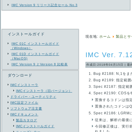
IMC Version 9 リリース記念セール No.3
インストールガイド
現在地:
ホーム
製品とサ
IMC 01C インストールガイド
（Windows）
IMC Ver. 7
IMC 01D インストールガイド
（MacOS)
IMC Version 9 とVersion 8 比較表
作成日:2018年04月15日
|
最
Bug #2188: 
ダウンロード
Bug #2189: 
IMCインストーラ
Spec #2187:
IMCインストーラ（旧バージョン）
Spec #2190: 
ドライバー・ユーティリティ
置換するコドンは指
IMC設定ファイル
置換されたコドンはQuali
ソフトウェア注文書
Spec #2186: 
IMCドキュメント
従来は、解析の最後
製品カタログ
IMCインストールガイド
今回修正後は、実行
れました。