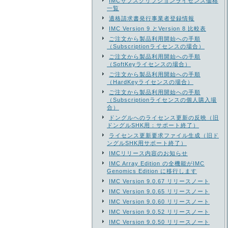
IMCサブスクリプションライセンス価格
一覧
適格請求書発行事業者登録情報
IMC Version 9 とVersion 8 比較表
ご注文から製品利用開始への手順
（Subscriptionライセンスの場合）
ご注文から製品利用開始への手順
（SoftKeyライセンスの場合）
ご注文から製品利用開始への手順
（HardKeyライセンスの場合）
ご注文から製品利用開始への手順
（Subscriptionライセンスの個人購入場
合）
ドングルへのライセンス更新の反映（旧
ドングルSHK用：サポート終了）
ライセンス更新要求ファイル生成（旧ド
ングルSHK用サポート終了）
IMCリリース内容のお知らせ
IMC Array Edition の全機能がIMC
Genomics Edition に移行します
IMC Version 9.0.67 リリースノート
IMC Version 9.0.65 リリースノート
IMC Version 9.0.60 リリースノート
IMC Version 9.0.52 リリースノート
IMC Version 9.0.50 リリースノート