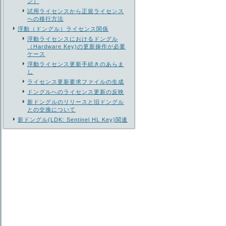
ン）
試用ライセンスから正規ライセンス
への移行方法
浮動（ドングル）ライセンス関係
浮動ライセンスにおけるドングル
（Hardware Key)の更新操作が必要
ケース
浮動ライセンス更新手続きのあらま
し
ライセンス更新要求ファイルの生成
ドングルへのライセンス更新の反映
新ドングルのリリースと旧ドングル
との交換について
新ドングル(LDK: Sentinel HL Key)関連