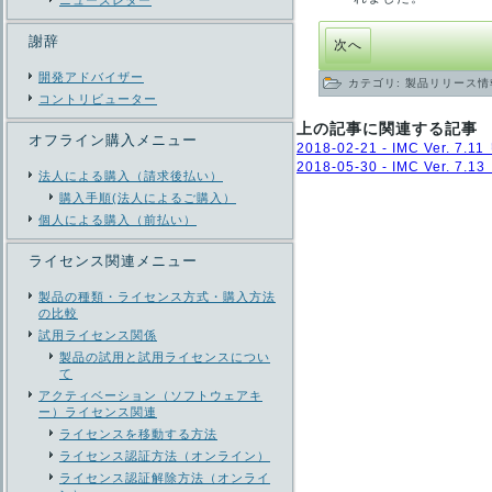
ニューズレター
謝辞
次へ
開発アドバイザー
カテゴリ:
製品リリース情
コントリビューター
上の記事に関連する記事
オフライン購入メニュー
2018-02-21 - IMC Ver. 7.
2018-05-30 - IMC Ver. 7.
法人による購入（請求後払い）
購入手順(法人によるご購入）
個人による購入（前払い）
ライセンス関連メニュー
製品の種類・ライセンス方式・購入方法
の比較
試用ライセンス関係
製品の試用と試用ライセンスについ
て
アクティベーション（ソフトウェアキ
ー）ライセンス関連
ライセンスを移動する方法
ライセンス認証方法（オンライン）
ライセンス認証解除方法（オンライ