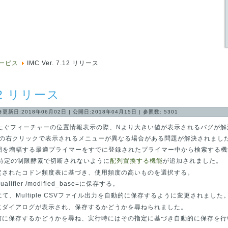
ービス
IMC Ver. 7.12 リリース
.12 リリース
終更新日:2018年06月02日
|
公開日:2018年04月15日
|
参照数: 5301
N,1をまたぐフィーチャーの位置情報表示の際、Nより大きい値が表示されるバグが
指定範囲の右クリックで表示されるメニューが異なる場合がある問題が解決されまし
 指定範囲を増幅する最適プライマーをすでに登録されたプライマー中から検索する
CDSを特定の制限酵素で切断されないように
配列置換する機能
が追加されました。
定されたコドン頻度表に基づき、使用頻度の高いものを選択する。
fier /modified_base=に保存する。
LGRMにて、Multiple CSVファイル出力を自動的に保存するように変更されました
にダイアログが表示され、保存するかどうかを尋ねられました。
前に保存するかどうかを尋ね、実行時にはその指定に基づき自動的に保存を行