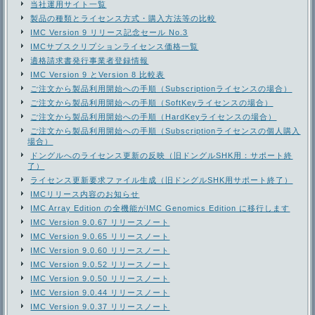
当社運用サイト一覧
製品の種類とライセンス方式・購入方法等の比較
IMC Version 9 リリース記念セール No.3
IMCサブスクリプションライセンス価格一覧
適格請求書発行事業者登録情報
IMC Version 9 とVersion 8 比較表
ご注文から製品利用開始への手順（Subscriptionライセンスの場合）
ご注文から製品利用開始への手順（SoftKeyライセンスの場合）
ご注文から製品利用開始への手順（HardKeyライセンスの場合）
ご注文から製品利用開始への手順（Subscriptionライセンスの個人購入
場合）
ドングルへのライセンス更新の反映（旧ドングルSHK用：サポート終
了）
ライセンス更新要求ファイル生成（旧ドングルSHK用サポート終了）
IMCリリース内容のお知らせ
IMC Array Edition の全機能がIMC Genomics Edition に移行します
IMC Version 9.0.67 リリースノート
IMC Version 9.0.65 リリースノート
IMC Version 9.0.60 リリースノート
IMC Version 9.0.52 リリースノート
IMC Version 9.0.50 リリースノート
IMC Version 9.0.44 リリースノート
IMC Version 9.0.37 リリースノート