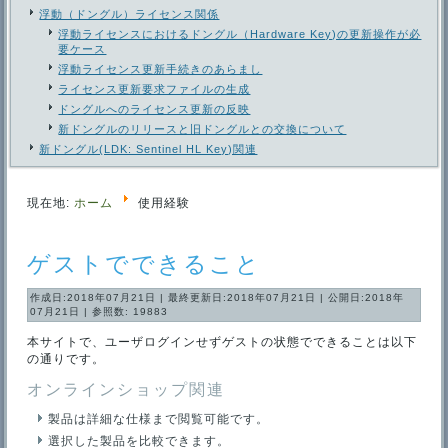
浮動（ドングル）ライセンス関係
浮動ライセンスにおけるドングル（Hardware Key)の更新操作が必
要ケース
浮動ライセンス更新手続きのあらまし
ライセンス更新要求ファイルの生成
ドングルへのライセンス更新の反映
新ドングルのリリースと旧ドングルとの交換について
新ドングル(LDK: Sentinel HL Key)関連
現在地:
ホーム
使用経験
ゲストでできること
作成日:2018年07月21日
|
最終更新日:2018年07月21日
|
公開日:2018年
07月21日
|
参照数: 19883
本サイトで、ユーザログインせずゲストの状態でできることは以下
の通りです。
オンラインショップ関連
製品は詳細な仕様まで閲覧可能です。
選択した製品を比較できます。